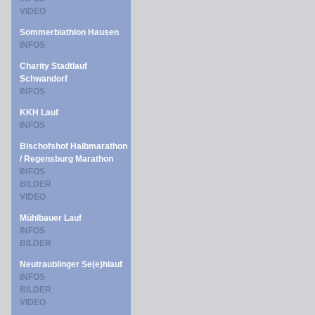
VIDEO
Sommerbiathlon Hausen
INFOS
Charity Stadtlauf
Schwandorf
INFOS
KKH Lauf
INFOS
Bischofshof Halbmarathon
/ Regensburg Marathon
INFOS
BILDER
VIDEO
Mühlbauer Lauf
INFOS
BILDER
Neutraublinger Se(e)hlauf
INFOS
BILDER
VIDEO