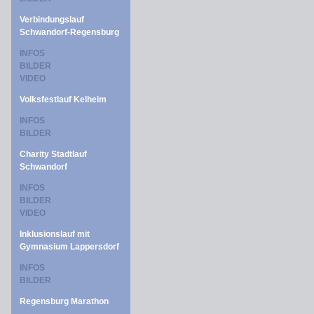
Verbindungslauf
Schwandorf-Regensburg
INFOS
BILDER
VIDEO
Volksfestlauf Kelheim
INFOS
BILDER
Charity Stadtlauf
Schwandorf
INFOS
BILDER
VIDEO
Inklusionslauf mit
Gymnasium Lappersdorf
INFOS
BILDER
Regensburg Marathon