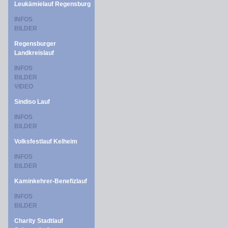
Leukämielauf Regensburg
INFOS
BILDER
Regensburger
Landkreislauf
INFOS
BILDER
VIDEO
Sindiso Lauf
INFOS
BILDER
Volksfestlauf Kelheim
INFOS
BILDER
Kaminkehrer-Benefizlauf
INFOS
BILDER
Charity Stadtlauf