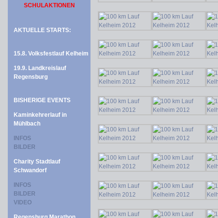
SCHULAKTIONEN
AKTUELLE STARTS:
15.8. Volksfestlauf Kelheim
19.9. Landkreislauf
Regensburg
BISHERIGE EVENTS
Kaminkehrerlauf in
Mühlbach
INFOS
BILDER
Charity Stadtlauf
Schwandorf
INFOS
BILDER
VIDEO
Regensburg Marathon