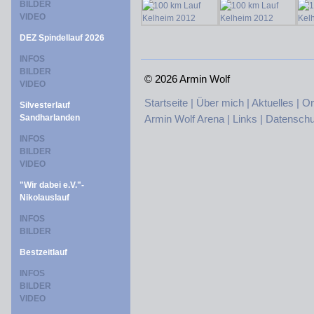
BILDER
VIDEO
DEZ Spindellauf 2026
INFOS
BILDER
©
2026 Armin Wolf
VIDEO
Startseite |
Über mich |
Aktuelles |
On
Silvesterlauf
Sandharlanden
Armin Wolf Arena |
Links |
Datenschu
INFOS
BILDER
VIDEO
"Wir dabei e.V."-
Nikolauslauf
INFOS
BILDER
Bestzeitlauf
INFOS
BILDER
VIDEO