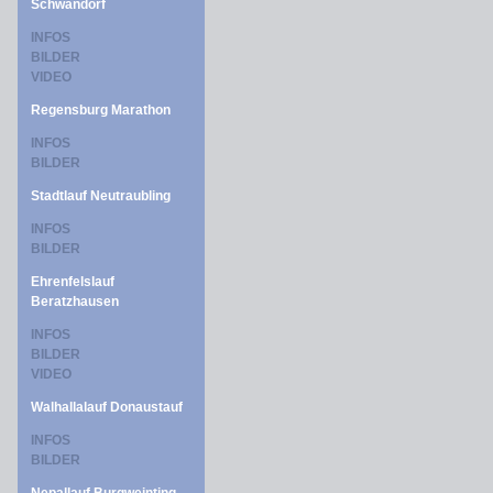
Schwandorf
INFOS
BILDER
VIDEO
Regensburg Marathon
INFOS
BILDER
Stadtlauf Neutraubling
INFOS
BILDER
Ehrenfelslauf
Beratzhausen
INFOS
BILDER
VIDEO
Walhallalauf Donaustauf
INFOS
BILDER