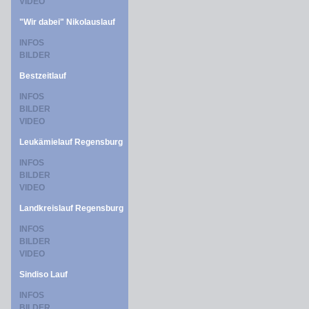
VIDEO
"Wir dabei" Nikolauslauf
INFOS
BILDER
Bestzeitlauf
INFOS
BILDER
VIDEO
Leukämielauf Regensburg
INFOS
BILDER
VIDEO
Landkreislauf Regensburg
INFOS
BILDER
VIDEO
Sindiso Lauf
INFOS
BILDER