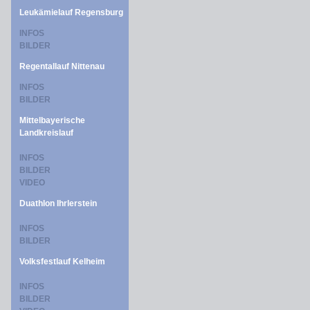
Leukämielauf Regensburg
INFOS
BILDER
Regentallauf Nittenau
INFOS
BILDER
Mittelbayerische
Landkreislauf
INFOS
BILDER
VIDEO
Duathlon Ihrlerstein
INFOS
BILDER
Volksfestlauf Kelheim
INFOS
BILDER