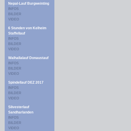
Nepal-Lauf Burgweinting
INFOS
BILDER
VIDEO
6 Stunden von Kelheim
Staffellauf
INFOS
BILDER
VIDEO
Walhallalauf Donaustauf
INFOS
BILDER
VIDEO
Spindellauf DEZ 2017
INFOS
BILDER
VIDEO
Silvesterlauf
Sandharlanden
INFOS
BILDER
VIDEO