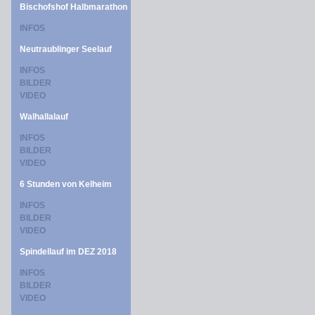
Bischofshof Halbmarathon
INFOS
Neutraublinger Seelauf
INFOS
BILDER
VIDEO
Walhallalauf
INFOS
BILDER
VIDEO
6 Stunden von Kelheim
INFOS
BILDER
VIDEO
Spindellauf im DEZ 2018
INFOS
BILDER
VIDEO