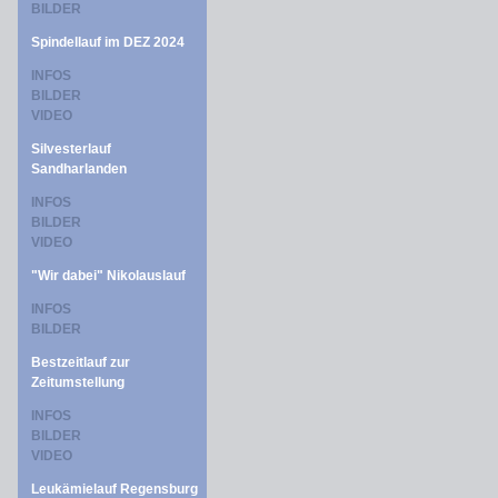
BILDER
Spindellauf im DEZ 2024
INFOS
BILDER
VIDEO
Silvesterlauf
Sandharlanden
INFOS
BILDER
VIDEO
"Wir dabei" Nikolauslauf
INFOS
BILDER
Bestzeitlauf zur
Zeitumstellung
INFOS
BILDER
VIDEO
Leukämielauf Regensburg