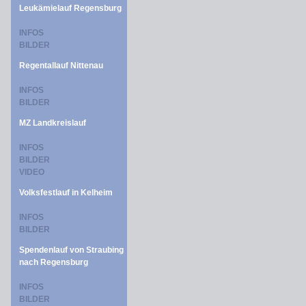
Leukämielauf Regensburg
INFOS
BILDER
Regentallauf Nittenau
INFOS
BILDER
MZ Landkreislauf
INFOS
BILDER
VIDEO
Volksfestlauf in Kelheim
INFOS
BILDER
Spendenlauf von Straubing
nach Regensburg
INFOS
BILDER