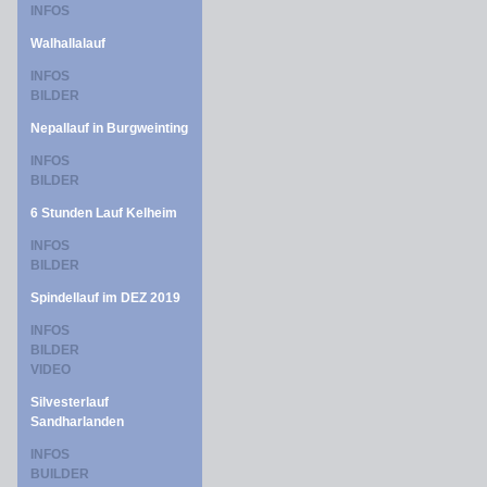
INFOS
Walhallalauf
INFOS
BILDER
Nepallauf in Burgweinting
INFOS
BILDER
6 Stunden Lauf Kelheim
INFOS
BILDER
Spindellauf im DEZ 2019
INFOS
BILDER
VIDEO
Silvesterlauf
Sandharlanden
INFOS
BUILDER