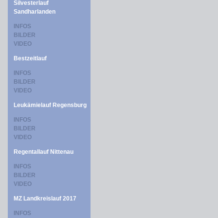
Silvesterlauf
Sandharlanden
INFOS
BILDER
VIDEO
Bestzeitlauf
INFOS
BILDER
VIDEO
Leukämielauf Regensburg
INFOS
BILDER
VIDEO
Regentallauf Nittenau
INFOS
BILDER
VIDEO
MZ Landkreislauf 2017
INFOS