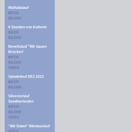
Walhallalauf
INFOS
BILDER
6 Stunden von Kelheim
INFOS
BILDER
Benefizlauf "Wir bauen
Brücken"
INFOS
BILDER
VIDEO
Spindellauf DEZ 2023
INFOS
BILDER
Silvesterlauf
Sandharlanden
INFOS
BILDER
VIDEO
"Wir Dabei" Nikolauslauf
INFOS