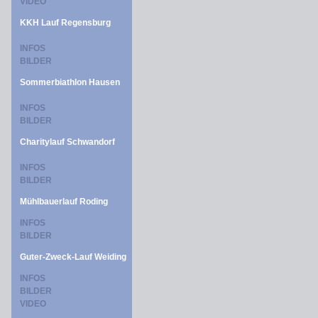
VIDEO
KKH Lauf Regensburg
INFOS
BILDER
Sommerbiathlon Hausen
INFOS
BILDER
Charitylauf Schwandorf
INFOS
BILDER
Mühlbauerlauf Roding
INFOS
BILDER
Guter-Zweck-Lauf Weiding
INFOS
BILDER
VIDEO