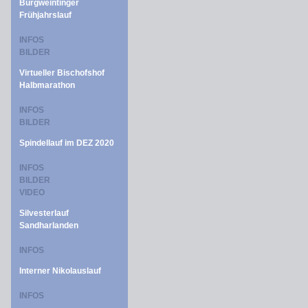
Burgweintinger
Frühjahrslauf
INFOS
BILDER
Virtueller Bischofshof
Halbmarathon
INFOS
BILDER
Spindellauf im DEZ 2020
INFOS
BILDER
VIDEO
Silvesterlauf
Sandharlanden
INFOS
Interner Nikolauslauf
INFOS