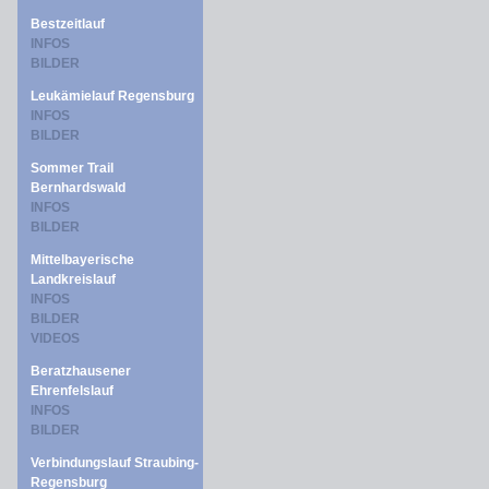
Bestzeitlauf
INFOS
BILDER
Leukämielauf Regensburg
INFOS
BILDER
Sommer Trail
Bernhardswald
INFOS
BILDER
Mittelbayerische
Landkreislauf
INFOS
BILDER
VIDEOS
Beratzhausener
Ehrenfelslauf
INFOS
BILDER
Verbindungslauf Straubing-
Regensburg