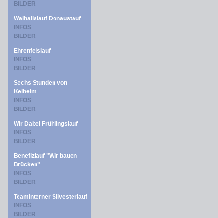
BILDER
Walhallalauf Donaustauf
INFOS
BILDER
Ehrenfelslauf
INFOS
BILDER
Sechs Stunden von
Kelheim
INFOS
BILDER
Wir Dabei Frühlingslauf
INFOS
BILDER
Benefizlauf "Wir bauen
Brücken"
INFOS
BILDER
Teaminterner Silvesterlauf
INFOS
BILDER