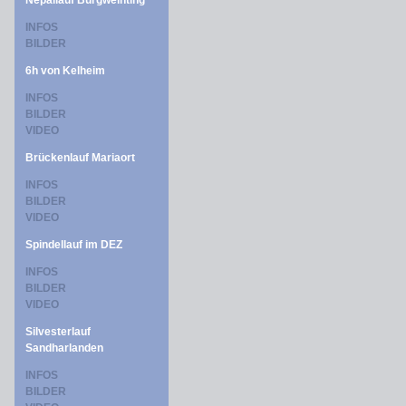
Nepallauf Burgweinting
INFOS
BILDER
6h von Kelheim
INFOS
BILDER
VIDEO
Brückenlauf Mariaort
INFOS
BILDER
VIDEO
Spindellauf im DEZ
INFOS
BILDER
VIDEO
Silvesterlauf
Sandharlanden
INFOS
BILDER