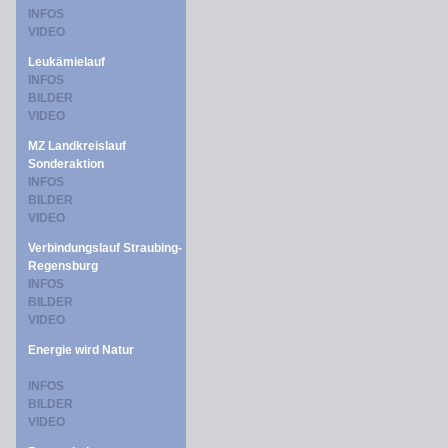
INFOS
VIDEO
Leukämielauf
INFOS
BILDER
VIDEO
MZ Landkreislauf
Sonderaktion
INFOS
BILDER
VIDEO
Verbindungslauf Straubing-
Regensburg
INFOS
BILDER
VIDEO
Energie wird Natur
INFOS
BILDER
VIDEO