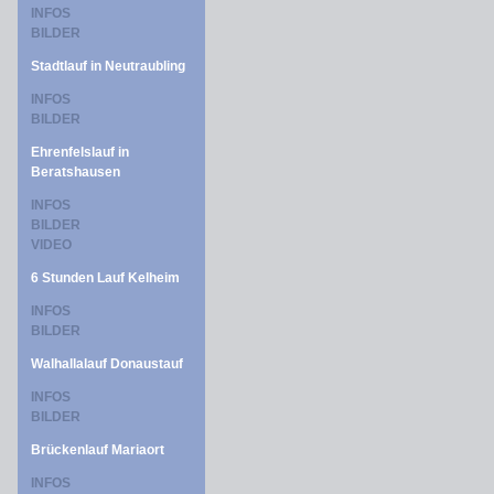
INFOS
BILDER
Stadtlauf in Neutraubling
INFOS
BILDER
Ehrenfelslauf in
Beratshausen
INFOS
BILDER
VIDEO
6 Stunden Lauf Kelheim
INFOS
BILDER
Walhallalauf Donaustauf
INFOS
BILDER
Brückenlauf Mariaort
INFOS