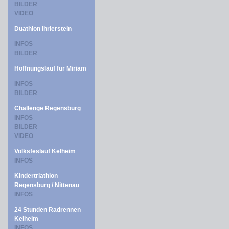
BILDER
VIDEO
Duathlon Ihrlerstein
INFOS
BILDER
Hoffnungslauf für Miriam
INFOS
BILDER
Challenge Regensburg
INFOS
BILDER
VIDEO
Volksfeslauf Kelheim
INFOS
Kindertriathlon
Regensburg / Nittenau
INFOS
24 Stunden Radrennen
Kelheim
INFOS