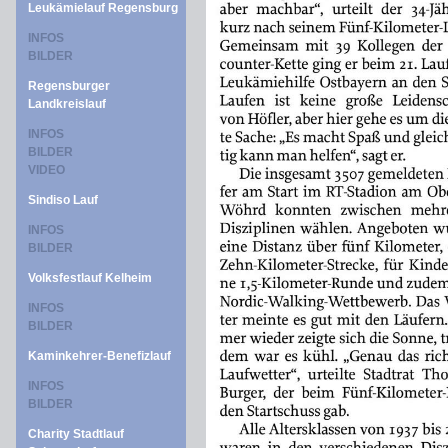
Leukämielauf Regensburg
INFOS
BILDER
Regensburger
Landkreislauf
INFOS
BILDER
VIDEO
Sindiso Lauf
INFOS
BILDER
Volksfestlauf Kelheim
INFOS
BILDER
Kaminkehrer-Benefizlauf
INFOS
BILDER
Charity Stadtlauf