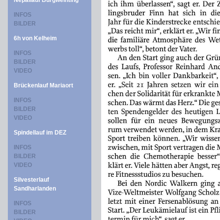
Nepallauf Burgweinting
INFOS
BILDER
6h von Kelheim
INFOS
BILDER
VIDEO
Brückenlauf Mariaort
INFOS
BILDER
VIDEO
Spindellauf im DEZ
INFOS
BILDER
VIDEO
Silvesterlauf
Sandharlanden
INFOS
BILDER