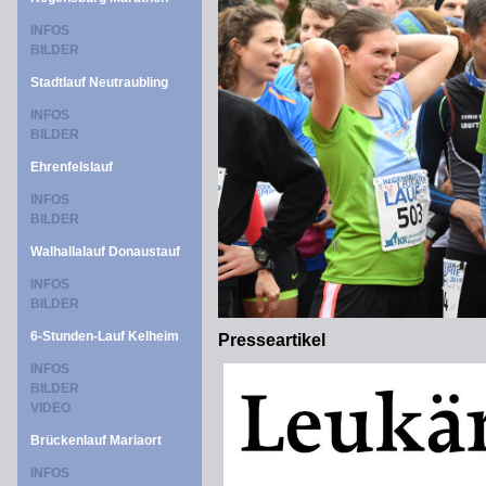
INFOS
BILDER
Stadtlauf Neutraubling
INFOS
BILDER
Ehrenfelslauf
INFOS
BILDER
Walhallalauf Donaustauf
INFOS
BILDER
6-Stunden-Lauf Kelheim
Presseartikel
INFOS
BILDER
VIDEO
Brückenlauf Mariaort
INFOS