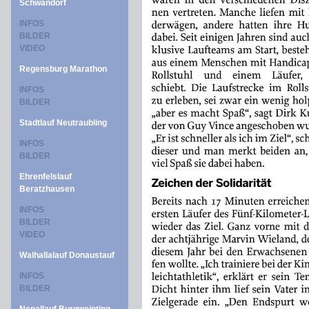
Schwandorf
INFOS
BILDER
VIDEO
Regensburg Marathon
INFOS
BILDER
Stadtlauf Neutraubling
INFOS
BILDER
Ehrenfelslauf
Beratzhausen
INFOS
BILDER
VIDEO
Walhallalauf Donaustauf
INFOS
BILDER