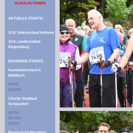
SCHULAKTIONEN
AKTUELLE STARTS:
15.8. Volksfestlauf Kelheim
19.9. Landkreislauf
Regensburg
BISHERIGE EVENTS
Kaminkehrerlauf in
Mühlbach
INFOS
BILDER
Charity Stadtlauf
Schwandorf
INFOS
BILDER
VIDEO
Regensburg Marathon