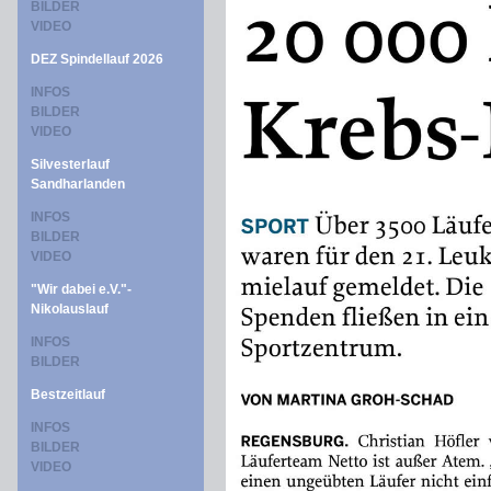
BILDER
VIDEO
DEZ Spindellauf 2026
INFOS
BILDER
VIDEO
Silvesterlauf
Sandharlanden
INFOS
BILDER
VIDEO
"Wir dabei e.V."-
Nikolauslauf
INFOS
BILDER
Bestzeitlauf
INFOS
BILDER
VIDEO