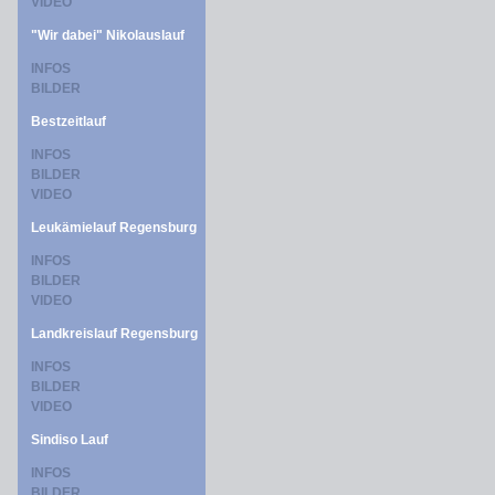
VIDEO
"Wir dabei" Nikolauslauf
INFOS
BILDER
Bestzeitlauf
INFOS
BILDER
VIDEO
Leukämielauf Regensburg
INFOS
BILDER
VIDEO
Landkreislauf Regensburg
INFOS
BILDER
VIDEO
Sindiso Lauf
INFOS
BILDER