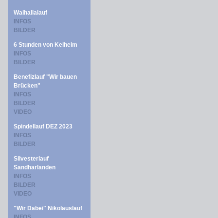
Walhallalauf
INFOS
BILDER
6 Stunden von Kelheim
INFOS
BILDER
Benefizlauf "Wir bauen
Brücken"
INFOS
BILDER
VIDEO
Spindellauf DEZ 2023
INFOS
BILDER
Silvesterlauf
Sandharlanden
INFOS
BILDER
VIDEO
"Wir Dabei" Nikolauslauf
INFOS