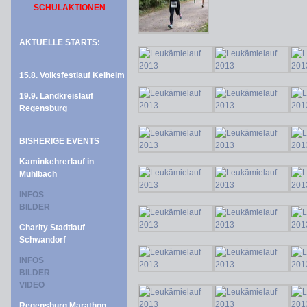
SCHULAKTIONEN
AKTUELLE STARTS:
15.8. Volksfestlauf Kelheim
19.9. Landkreislauf
Regensburg
BISHERIGE EVENTS
Kaminkehrerlauf in
Mühlbach
INFOS
BILDER
Charity Stadtlauf
Schwandorf
INFOS
BILDER
VIDEO
Regensburg Marathon