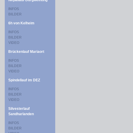
Nepallauf Burgweinting
INFOS
BILDER
6h von Kelheim
INFOS
BILDER
VIDEO
Brückenlauf Mariaort
INFOS
BILDER
VIDEO
Spindellauf im DEZ
INFOS
BILDER
VIDEO
Silvesterlauf
Sandharlanden
INFOS
BILDER