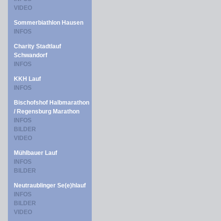
VIDEO
Sommerbiathlon Hausen
INFOS
Charity Stadtlauf
Schwandorf
INFOS
KKH Lauf
INFOS
Bischofshof Halbmarathon
/ Regensburg Marathon
INFOS
BILDER
VIDEO
Mühlbauer Lauf
INFOS
BILDER
Neutraublinger Se(e)hlauf
INFOS
BILDER
VIDEO