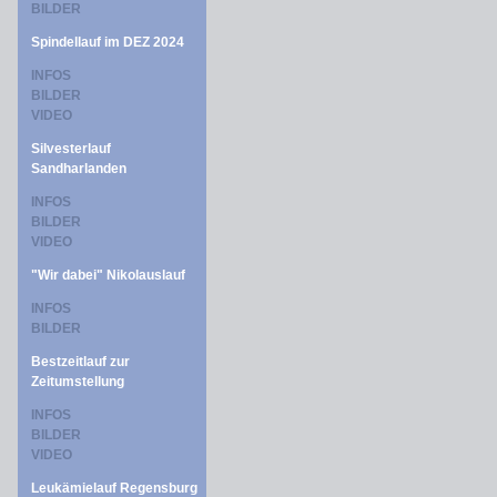
BILDER
Spindellauf im DEZ 2024
INFOS
BILDER
VIDEO
Silvesterlauf
Sandharlanden
INFOS
BILDER
VIDEO
"Wir dabei" Nikolauslauf
INFOS
BILDER
Bestzeitlauf zur
Zeitumstellung
INFOS
BILDER
VIDEO
Leukämielauf Regensburg