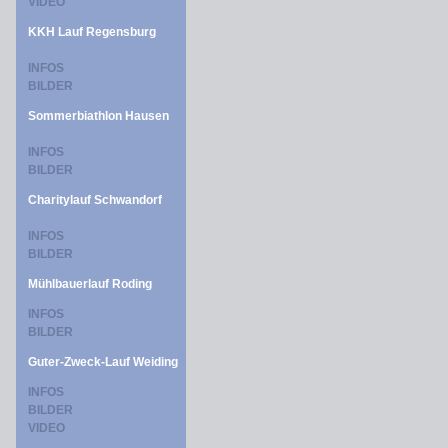
VIDEO
KKH Lauf Regensburg
INFOS
BILDER
Sommerbiathlon Hausen
INFOS
BILDER
Charitylauf Schwandorf
INFOS
BILDER
Mühlbauerlauf Roding
INFOS
BILDER
Guter-Zweck-Lauf Weiding
INFOS
BILDER
VIDEO