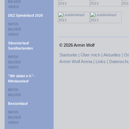
BILDER
VIDEO
DEZ Spindellauf 2026
INFOS
BILDER
VIDEO
Silvesterlauf
©
2026 Armin Wolf
Sandharlanden
Startseite |
Über mich |
Aktuelles |
On
INFOS
Armin Wolf Arena |
Links |
Datenschu
BILDER
VIDEO
"Wir dabei e.V."-
Nikolauslauf
INFOS
BILDER
Bestzeitlauf
INFOS
BILDER
VIDEO