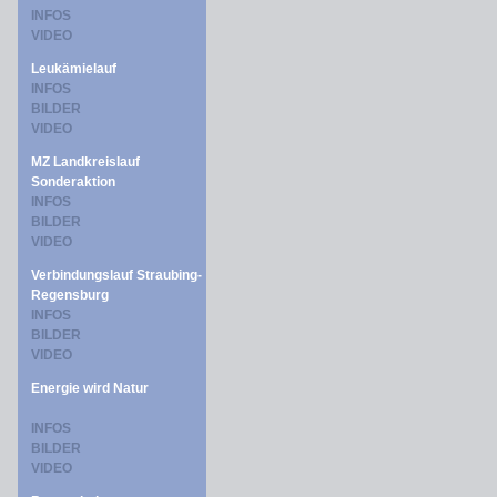
INFOS
VIDEO
Leukämielauf
INFOS
BILDER
VIDEO
MZ Landkreislauf
Sonderaktion
INFOS
BILDER
VIDEO
Verbindungslauf Straubing-
Regensburg
INFOS
BILDER
VIDEO
Energie wird Natur
INFOS
BILDER
VIDEO