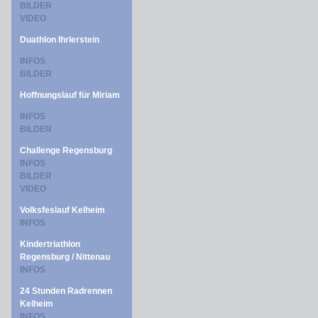
BILDER
VIDEO
Duathlon Ihrlerstein
INFOS
BILDER
Hoffnungslauf für Miriam
INFOS
BILDER
Challenge Regensburg
INFOS
BILDER
VIDEO
Volksfeslauf Kelheim
INFOS
Kindertriathlon
Regensburg / Nittenau
INFOS
24 Stunden Radrennen
Kelheim
INFOS