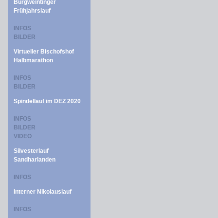
Burgweintinger
Frühjahrslauf
INFOS
BILDER
Virtueller Bischofshof
Halbmarathon
INFOS
BILDER
Spindellauf im DEZ 2020
INFOS
BILDER
VIDEO
Silvesterlauf
Sandharlanden
INFOS
Interner Nikolauslauf
INFOS