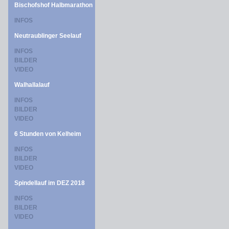
Bischofshof Halbmarathon
INFOS
Neutraublinger Seelauf
INFOS
BILDER
VIDEO
Walhallalauf
INFOS
BILDER
VIDEO
6 Stunden von Kelheim
INFOS
BILDER
VIDEO
Spindellauf im DEZ 2018
INFOS
BILDER
VIDEO