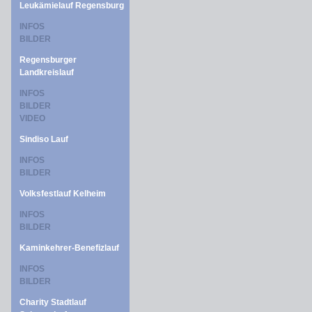
Leukämielauf Regensburg
INFOS
BILDER
Regensburger
Landkreislauf
INFOS
BILDER
VIDEO
Sindiso Lauf
INFOS
BILDER
Volksfestlauf Kelheim
INFOS
BILDER
Kaminkehrer-Benefizlauf
INFOS
BILDER
Charity Stadtlauf