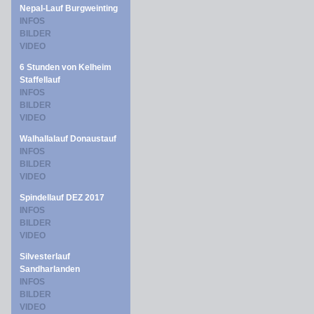
Nepal-Lauf Burgweinting
INFOS
BILDER
VIDEO
6 Stunden von Kelheim
Staffellauf
INFOS
BILDER
VIDEO
Walhallalauf Donaustauf
INFOS
BILDER
VIDEO
Spindellauf DEZ 2017
INFOS
BILDER
VIDEO
Silvesterlauf
Sandharlanden
INFOS
BILDER
VIDEO