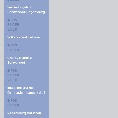
Verbindungslauf
Schwandorf-Regensburg
INFOS
BILDER
VIDEO
Volksfestlauf Kelheim
INFOS
BILDER
Charity Stadtlauf
Schwandorf
INFOS
BILDER
VIDEO
Inklusionslauf mit
Gymnasium Lappersdorf
INFOS
BILDER
Regensburg Marathon