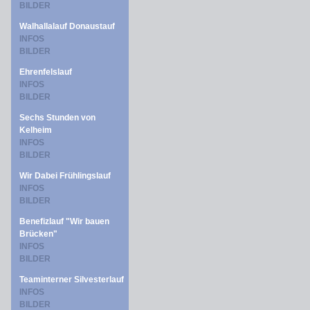
BILDER
Walhallalauf Donaustauf
INFOS
BILDER
Ehrenfelslauf
INFOS
BILDER
Sechs Stunden von
Kelheim
INFOS
BILDER
Wir Dabei Frühlingslauf
INFOS
BILDER
Benefizlauf "Wir bauen
Brücken"
INFOS
BILDER
Teaminterner Silvesterlauf
INFOS
BILDER