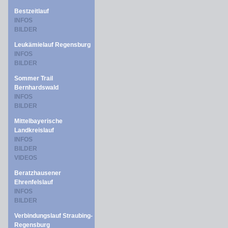
Bestzeitlauf
INFOS
BILDER
Leukämielauf Regensburg
INFOS
BILDER
Sommer Trail
Bernhardswald
INFOS
BILDER
Mittelbayerische
Landkreislauf
INFOS
BILDER
VIDEOS
Beratzhausener
Ehrenfelslauf
INFOS
BILDER
Verbindungslauf Straubing-
Regensburg