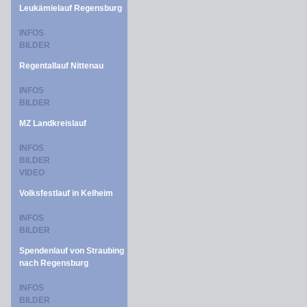
Leukämielauf Regensburg
INFOS
BILDER
Regentallauf Nittenau
INFOS
BILDER
MZ Landkreislauf
INFOS
BILDER
VIDEO
Volksfestlauf in Kelheim
INFOS
BILDER
Spendenlauf von Straubing
nach Regensburg
INFOS
BILDER