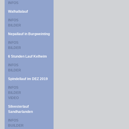
INFOS
Walhallalauf
INFOS
BILDER
Nepallauf in Burgweinting
INFOS
BILDER
6 Stunden Lauf Kelheim
INFOS
BILDER
Spindellauf im DEZ 2019
INFOS
BILDER
VIDEO
Silvesterlauf
Sandharlanden
INFOS
BUILDER