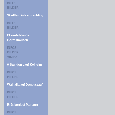
INFOS
BILDER
Stadtlauf in Neutraubling
INFOS
BILDER
Ehrenfelslauf in
Beratshausen
INFOS
BILDER
VIDEO
6 Stunden Lauf Kelheim
INFOS
BILDER
Walhallalauf Donaustauf
INFOS
BILDER
Brückenlauf Mariaort
INFOS