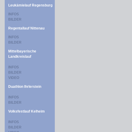
Leukämielauf Regensburg
INFOS
BILDER
Regentallauf Nittenau
INFOS
BILDER
Mittelbayerische
Landkreislauf
INFOS
BILDER
VIDEO
Duathlon Ihrlerstein
INFOS
BILDER
Volksfestlauf Kelheim
INFOS
BILDER