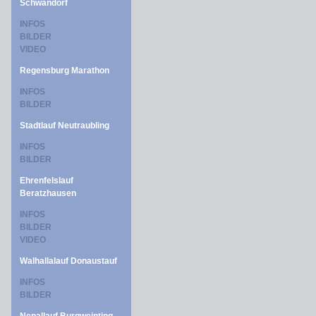
Schwandorf
INFOS
BILDER
VIDEO
Regensburg Marathon
INFOS
BILDER
Stadtlauf Neutraubling
INFOS
BILDER
Ehrenfelslauf
Beratzhausen
INFOS
BILDER
VIDEO
Walhallalauf Donaustauf
INFOS
BILDER