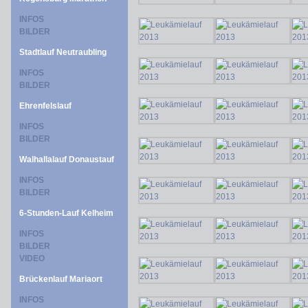
INFOS
BILDER
Stadtlauf Neutraubling
INFOS
BILDER
Ehrenfelslauf
INFOS
BILDER
Walhallalauf Donaustauf
INFOS
BILDER
6-Stunden-Lauf Kelheim
INFOS
BILDER
VIDEO
Brückenlauf Mariaort
INFOS