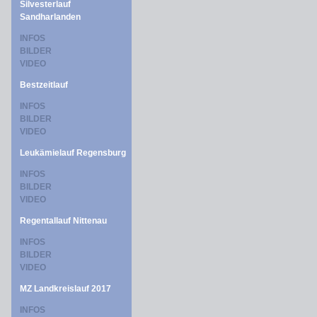
Silvesterlauf
Sandharlanden
INFOS
BILDER
VIDEO
Bestzeitlauf
INFOS
BILDER
VIDEO
Leukämielauf Regensburg
INFOS
BILDER
VIDEO
Regentallauf Nittenau
INFOS
BILDER
VIDEO
MZ Landkreislauf 2017
INFOS