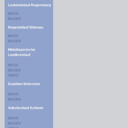
Leukämielauf Regensburg
INFOS
BILDER
Regentallauf Nittenau
INFOS
BILDER
Mittelbayerische
Landkreislauf
INFOS
BILDER
VIDEO
Duathlon Ihrlerstein
INFOS
BILDER
Volksfestlauf Kelheim
INFOS
BILDER