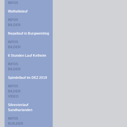
INFOS
Walhallalauf
INFOS
BILDER
Nepallauf in Burgweinting
INFOS
BILDER
6 Stunden Lauf Kelheim
INFOS
BILDER
Spindellauf im DEZ 2019
INFOS
BILDER
VIDEO
Silvesterlauf
Sandharlanden
INFOS
BUILDER