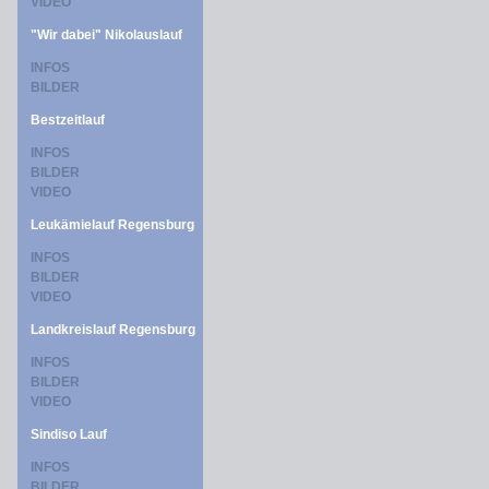
VIDEO
"Wir dabei" Nikolauslauf
INFOS
BILDER
Bestzeitlauf
INFOS
BILDER
VIDEO
Leukämielauf Regensburg
INFOS
BILDER
VIDEO
Landkreislauf Regensburg
INFOS
BILDER
VIDEO
Sindiso Lauf
INFOS
BILDER