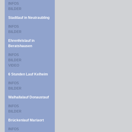
INFOS
BILDER
Stadtlauf in Neutraubling
INFOS
BILDER
Ehrenfelslauf in
Beratshausen
INFOS
BILDER
VIDEO
6 Stunden Lauf Kelheim
INFOS
BILDER
Walhallalauf Donaustauf
INFOS
BILDER
Brückenlauf Mariaort
INFOS