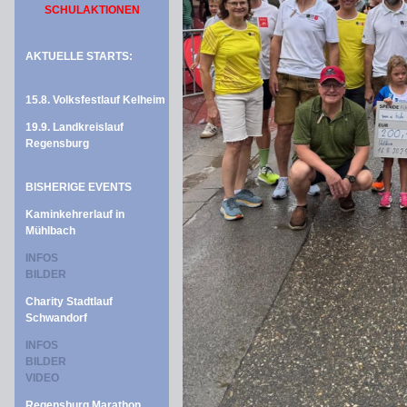
SCHULAKTIONEN
AKTUELLE STARTS:
15.8. Volksfestlauf Kelheim
19.9. Landkreislauf
Regensburg
BISHERIGE EVENTS
Kaminkehrerlauf in
Mühlbach
INFOS
BILDER
Charity Stadtlauf
Schwandorf
INFOS
BILDER
VIDEO
Regensburg Marathon