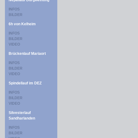
Nepallauf Burgweinting
INFOS
BILDER
6h von Kelheim
INFOS
BILDER
VIDEO
Brückenlauf Mariaort
INFOS
BILDER
VIDEO
Spindellauf im DEZ
INFOS
BILDER
VIDEO
Silvesterlauf
Sandharlanden
INFOS
BILDER