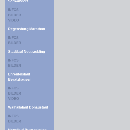
Schwandorf
INFOS
BILDER
VIDEO
Regensburg Marathon
INFOS
BILDER
Stadtlauf Neutraubling
INFOS
BILDER
Ehrenfelslauf
Beratzhausen
INFOS
BILDER
VIDEO
Walhallalauf Donaustauf
INFOS
BILDER