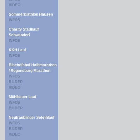
VIDEO
Sommerbiathlon Hausen
INFOS
Charity Stadtlauf
Schwandorf
INFOS
KKH Lauf
INFOS
Bischofshof Halbmarathon
/ Regensburg Marathon
INFOS
BILDER
VIDEO
Mühlbauer Lauf
INFOS
BILDER
Neutraublinger Se(e)hlauf
INFOS
BILDER
VIDEO