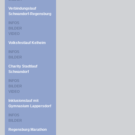
Verbindungslauf
Schwandorf-Regensburg
INFOS
BILDER
VIDEO
Volksfestlauf Kelheim
INFOS
BILDER
Charity Stadtlauf
Schwandorf
INFOS
BILDER
VIDEO
Inklusionslauf mit
Gymnasium Lappersdorf
INFOS
BILDER
Regensburg Marathon