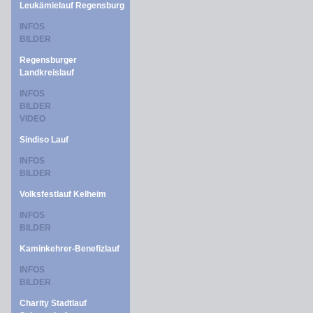
Leukämielauf Regensburg
INFOS
BILDER
Regensburger
Landkreislauf
INFOS
BILDER
VIDEO
Sindiso Lauf
INFOS
BILDER
Volksfestlauf Kelheim
INFOS
BILDER
Kaminkehrer-Benefizlauf
INFOS
BILDER
Charity Stadtlauf