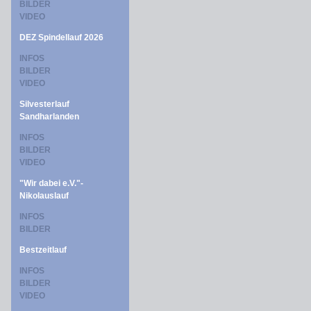
BILDER
VIDEO
DEZ Spindellauf 2026
INFOS
BILDER
VIDEO
Silvesterlauf
Sandharlanden
INFOS
BILDER
VIDEO
"Wir dabei e.V."-
Nikolauslauf
INFOS
BILDER
Bestzeitlauf
INFOS
BILDER
VIDEO