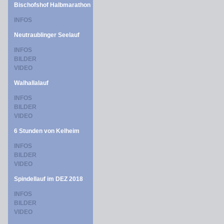
Bischofshof Halbmarathon
INFOS
Neutraublinger Seelauf
INFOS
BILDER
VIDEO
Walhallalauf
INFOS
BILDER
VIDEO
6 Stunden von Kelheim
INFOS
BILDER
VIDEO
Spindellauf im DEZ 2018
INFOS
BILDER
VIDEO