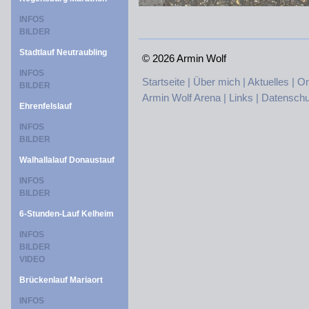
INFOS
BILDER
Stadtlauf Neutraubling
©
2026 Armin Wolf
INFOS
Startseite |
Über mich |
Aktuelles |
On
BILDER
Armin Wolf Arena |
Links |
Datenschu
Ehrenfelslauf
INFOS
BILDER
Walhallalauf Donaustauf
INFOS
BILDER
6-Stunden-Lauf Kelheim
INFOS
BILDER
VIDEO
Brückenlauf Mariaort
INFOS