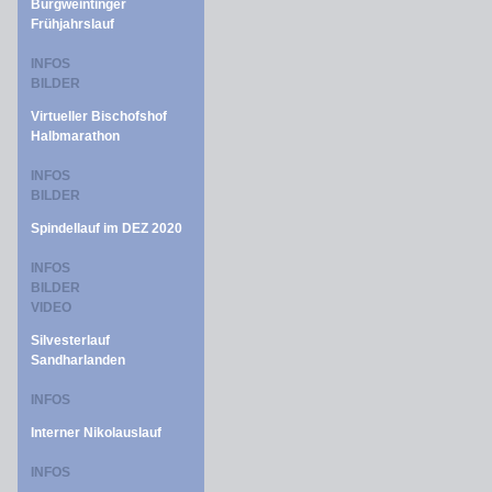
Burgweintinger
Frühjahrslauf
INFOS
BILDER
Virtueller Bischofshof
Halbmarathon
INFOS
BILDER
Spindellauf im DEZ 2020
INFOS
BILDER
VIDEO
Silvesterlauf
Sandharlanden
INFOS
Interner Nikolauslauf
INFOS