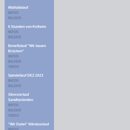
Walhallalauf
INFOS
BILDER
6 Stunden von Kelheim
INFOS
BILDER
Benefizlauf "Wir bauen
Brücken"
INFOS
BILDER
VIDEO
Spindellauf DEZ 2023
INFOS
BILDER
Silvesterlauf
Sandharlanden
INFOS
BILDER
VIDEO
"Wir Dabei" Nikolauslauf
INFOS