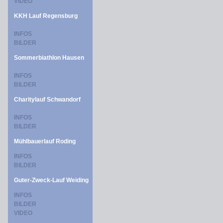
VIDEO
KKH Lauf Regensburg
INFOS
BILDER
Sommerbiathlon Hausen
INFOS
BILDER
Charitylauf Schwandorf
INFOS
BILDER
Mühlbauerlauf Roding
INFOS
BILDER
Guter-Zweck-Lauf Weiding
INFOS
BILDER
VIDEO