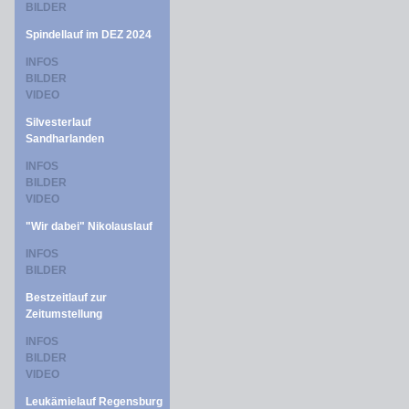
BILDER
Spindellauf im DEZ 2024
INFOS
BILDER
VIDEO
Silvesterlauf
Sandharlanden
INFOS
BILDER
VIDEO
"Wir dabei" Nikolauslauf
INFOS
BILDER
Bestzeitlauf zur
Zeitumstellung
INFOS
BILDER
VIDEO
Leukämielauf Regensburg