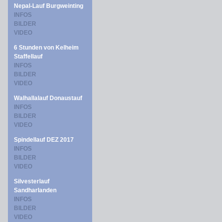
Nepal-Lauf Burgweinting
INFOS
BILDER
VIDEO
6 Stunden von Kelheim
Staffellauf
INFOS
BILDER
VIDEO
Walhallalauf Donaustauf
INFOS
BILDER
VIDEO
Spindellauf DEZ 2017
INFOS
BILDER
VIDEO
Silvesterlauf
Sandharlanden
INFOS
BILDER
VIDEO