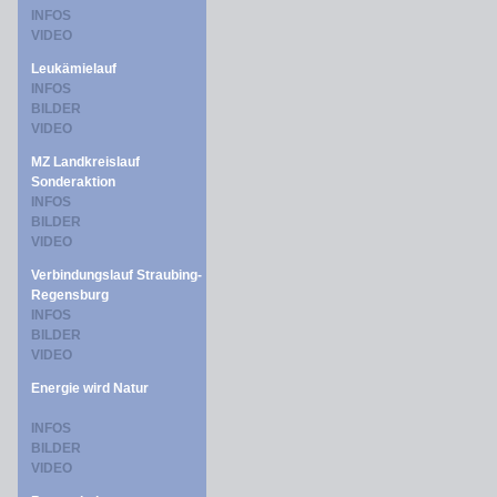
INFOS
VIDEO
Leukämielauf
INFOS
BILDER
VIDEO
MZ Landkreislauf
Sonderaktion
INFOS
BILDER
VIDEO
Verbindungslauf Straubing-
Regensburg
INFOS
BILDER
VIDEO
Energie wird Natur
INFOS
BILDER
VIDEO