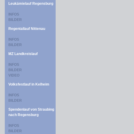
Leukämielauf Regensburg
INFOS
BILDER
Regentallauf Nittenau
INFOS
BILDER
MZ Landkreislauf
INFOS
BILDER
VIDEO
Volksfestlauf in Kelheim
INFOS
BILDER
Spendenlauf von Straubing
nach Regensburg
INFOS
BILDER