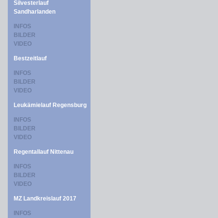
Silvesterlauf
Sandharlanden
INFOS
BILDER
VIDEO
Bestzeitlauf
INFOS
BILDER
VIDEO
Leukämielauf Regensburg
INFOS
BILDER
VIDEO
Regentallauf Nittenau
INFOS
BILDER
VIDEO
MZ Landkreislauf 2017
INFOS