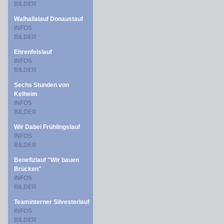
BILDER
Walhallalauf Donaustauf
INFOS
BILDER
Ehrenfelslauf
INFOS
BILDER
Sechs Stunden von
Kelheim
INFOS
BILDER
Wir Dabei Frühlingslauf
INFOS
BILDER
Benefizlauf "Wir bauen
Brücken"
INFOS
BILDER
Teaminterner Silvesterlauf
INFOS
BILDER