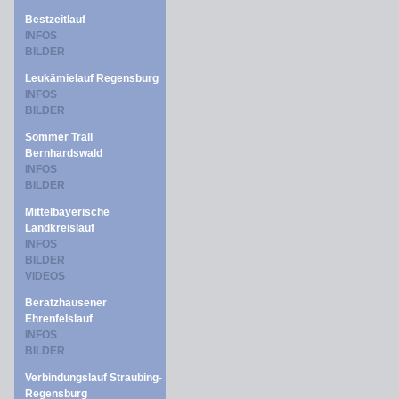
Bestzeitlauf
INFOS
BILDER
Leukämielauf Regensburg
INFOS
BILDER
Sommer Trail
Bernhardswald
INFOS
BILDER
Mittelbayerische
Landkreislauf
INFOS
BILDER
VIDEOS
Beratzhausener
Ehrenfelslauf
INFOS
BILDER
Verbindungslauf Straubing-
Regensburg