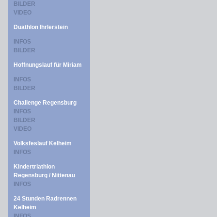
BILDER
VIDEO
Duathlon Ihrlerstein
INFOS
BILDER
Hoffnungslauf für Miriam
INFOS
BILDER
Challenge Regensburg
INFOS
BILDER
VIDEO
Volksfeslauf Kelheim
INFOS
Kindertriathlon
Regensburg / Nittenau
INFOS
24 Stunden Radrennen
Kelheim
INFOS