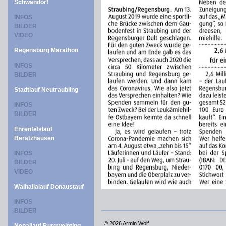
Schwandorf
INFOS
BILDER
VIDEO
Regensburg Marathon
INFOS
BILDER
Stadtlauf Neutraubling
INFOS
BILDER
Ehrenfelslauf
Beratzhausen
INFOS
BILDER
VIDEO
Walhallalauf Donaustauf
INFOS
BILDER
©
2026 Armin Wolf