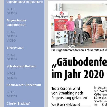
Leukämielauf Regensburg
INFOS
BILDER
Regensburger
Landkreislauf
INFOS
BILDER
VIDEO
Sindiso Lauf
INFOS
BILDER
Volksfestlauf Kelheim
INFOS
BILDER
Kaminkehrer-Benefizlauf
INFOS
BILDER
Charity Stadtlauf