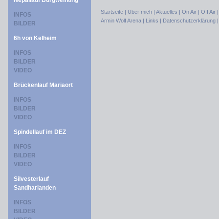
Nepallauf Burgweinting
Startseite |
Über mich |
Aktuelles |
On Air |
Off Air 
INFOS
Armin Wolf Arena |
Links |
Datenschutzerklärung 
BILDER
6h von Kelheim
INFOS
BILDER
VIDEO
Brückenlauf Mariaort
INFOS
BILDER
VIDEO
Spindellauf im DEZ
INFOS
BILDER
VIDEO
Silvesterlauf
Sandharlanden
INFOS
BILDER