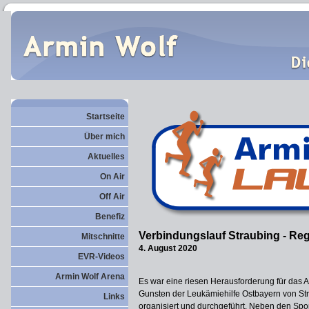
Startseite
Über mich
Aktuelles
On Air
Off Air
Benefiz
Verbindungslauf Straubing - R
Mitschnitte
4. August 2020
EVR-Videos
Armin Wolf Arena
Es war eine riesen Herausforderung für das 
Gunsten der Leukämiehilfe Ostbayern von S
Links
organisiert und durchgeführt. Neben den Sport