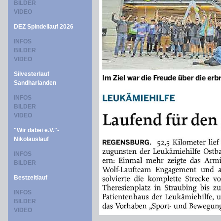
BILDER
VIDEO
DEZ Spindellauf 2026
INFOS
BILDER
VIDEO
Silvesterlauf
Sandharlanden
INFOS
BILDER
VIDEO
"Wir dabei e.V."-
Nikolauslauf
INFOS
BILDER
Bestzeitlauf
INFOS
BILDER
VIDEO