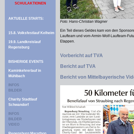
SCHULAKTIONEN
AKTUELLE STARTS:
Foto: Hans-Christian Wagner
Ein Teil dieses Geldes kam von den Sponsor
15.8. Volksfestlauf Kelheim
Laufteam und vom-Armin-Wolf-Laufteam-Future 
Etappen.
19.9. Landkreislauf
Regensburg
Vorbericht auf TVA
BISHERIGE EVENTS
Bericht auf TVA
Kaminkehrerlauf in
Mühlbach
Bericht von Mittelbayerische Vi
INFOS
BILDER
Charity Stadtlauf
Schwandorf
INFOS
BILDER
VIDEO
Regensburg Marathon