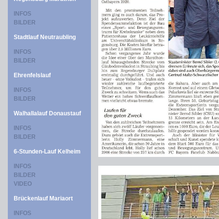
INFOS
BILDER
Stadtlauf Neutraubling
INFOS
BILDER
Ehrenfelslauf
INFOS
BILDER
Walhallalauf Donaustauf
INFOS
BILDER
6-Stunden-Lauf Kelheim
INFOS
BILDER
VIDEO
Brückenlauf Mariaort
INFOS