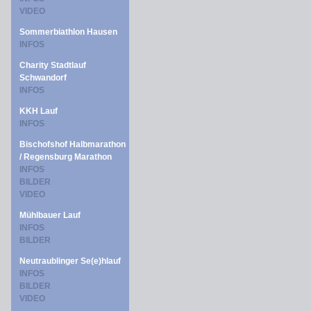
VIDEO
Sommerbiathlon Hausen
INFOS
Charity Stadtlauf
Schwandorf
INFOS
KKH Lauf
INFOS
Bischofshof Halbmarathon
/ Regensburg Marathon
INFOS
BILDER
VIDEO
Mühlbauer Lauf
INFOS
BILDER
Neutraublinger Se(e)hlauf
INFOS
BILDER
VIDEO