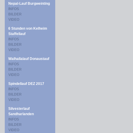
Nepal-Lauf Burgweinting
INFOS
BILDER
VIDEO
6 Stunden von Kelheim
Staffellauf
INFOS
BILDER
VIDEO
Walhallalauf Donaustauf
INFOS
BILDER
VIDEO
Spindellauf DEZ 2017
INFOS
BILDER
VIDEO
Silvesterlauf
Sandharlanden
INFOS
BILDER
VIDEO