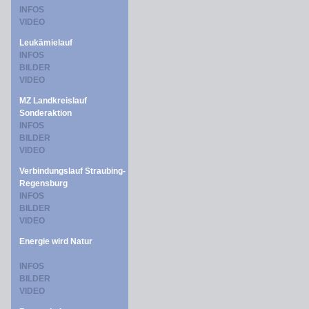
INFOS
VIDEO
Leukämielauf
INFOS
BILDER
VIDEO
MZ Landkreislauf
Sonderaktion
INFOS
BILDER
VIDEO
Verbindungslauf Straubing-
Regensburg
INFOS
BILDER
VIDEO
Energie wird Natur
INFOS
BILDER
VIDEO