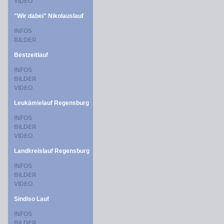
VIDEO
"Wir dabei" Nikolauslauf
INFOS
BILDER
Bestzeitlauf
INFOS
BILDER
VIDEO
Leukämielauf Regensburg
INFOS
BILDER
VIDEO
Landkreislauf Regensburg
INFOS
BILDER
VIDEO
Sindiso Lauf
INFOS
BILDER