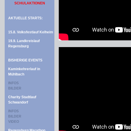
SCHULAKTIONEN
AKTUELLE STARTS:
15.8. Volksfestlauf Kelheim
19.9. Landkreislauf
Regensburg
BISHERIGE EVENTS
Kaminkehrerlauf in
Mühlbach
INFOS
BILDER
Charity Stadtlauf
Schwandorf
INFOS
BILDER
VIDEO
Regensburg Marathon