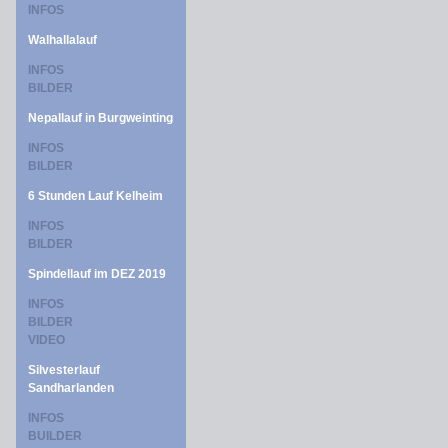
INFOS
Walhallalauf
INFOS
BILDER
Nepallauf in Burgweinting
INFOS
BILDER
6 Stunden Lauf Kelheim
INFOS
BILDER
Spindellauf im DEZ 2019
INFOS
BILDER
VIDEO
Silvesterlauf
Sandharlanden
INFOS
BUILDER