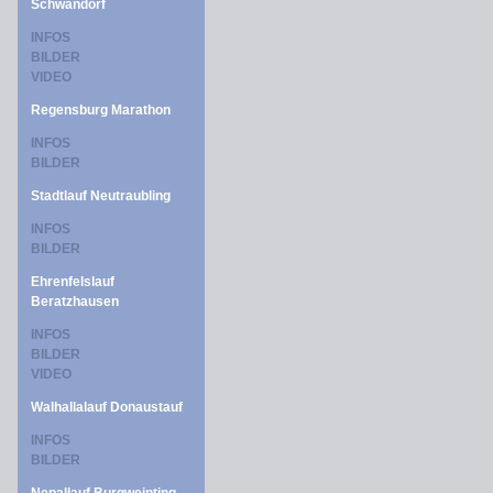
Schwandorf
INFOS
BILDER
VIDEO
Regensburg Marathon
INFOS
BILDER
Stadtlauf Neutraubling
INFOS
BILDER
Ehrenfelslauf
Beratzhausen
INFOS
BILDER
VIDEO
Walhallalauf Donaustauf
INFOS
BILDER