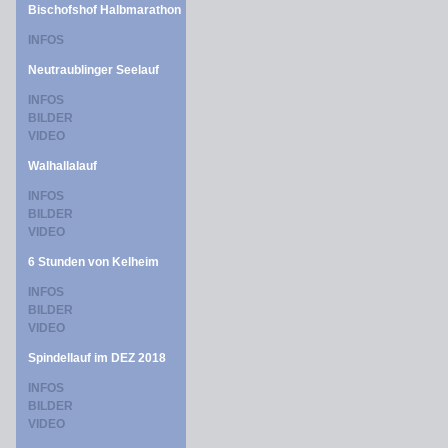
Bischofshof Halbmarathon
INFOS
Neutraublinger Seelauf
INFOS
BILDER
VIDEO
Walhallalauf
INFOS
BILDER
VIDEO
6 Stunden von Kelheim
INFOS
BILDER
VIDEO
Spindellauf im DEZ 2018
INFOS
BILDER
VIDEO