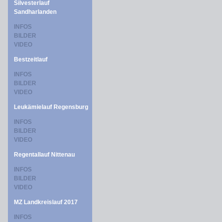
Silvesterlauf
Sandharlanden
INFOS
BILDER
VIDEO
Bestzeitlauf
INFOS
BILDER
VIDEO
Leukämielauf Regensburg
INFOS
BILDER
VIDEO
Regentallauf Nittenau
INFOS
BILDER
VIDEO
MZ Landkreislauf 2017
INFOS