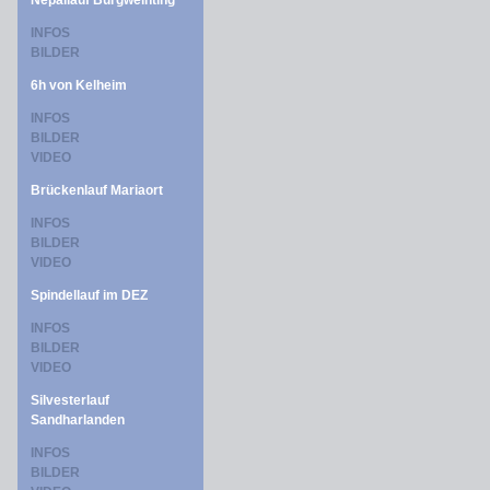
Nepallauf Burgweinting
INFOS
BILDER
6h von Kelheim
INFOS
BILDER
VIDEO
Brückenlauf Mariaort
INFOS
BILDER
VIDEO
Spindellauf im DEZ
INFOS
BILDER
VIDEO
Silvesterlauf
Sandharlanden
INFOS
BILDER