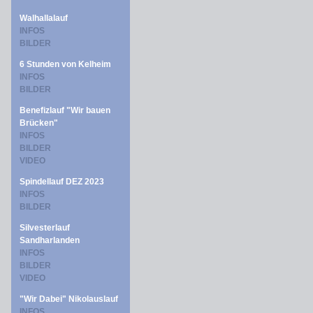
Walhallalauf
INFOS
BILDER
6 Stunden von Kelheim
INFOS
BILDER
Benefizlauf "Wir bauen
Brücken"
INFOS
BILDER
VIDEO
Spindellauf DEZ 2023
INFOS
BILDER
Silvesterlauf
Sandharlanden
INFOS
BILDER
VIDEO
"Wir Dabei" Nikolauslauf
INFOS