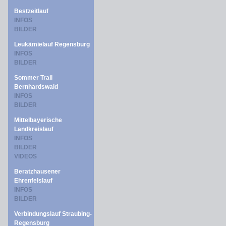
Bestzeitlauf
INFOS
BILDER
Leukämielauf Regensburg
INFOS
BILDER
Sommer Trail
Bernhardswald
INFOS
BILDER
Mittelbayerische
Landkreislauf
INFOS
BILDER
VIDEOS
Beratzhausener
Ehrenfelslauf
INFOS
BILDER
Verbindungslauf Straubing-
Regensburg