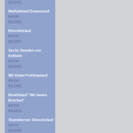
BILDER
Walhallalauf Donaustauf
INFOS
BILDER
Ehrenfelslauf
INFOS
BILDER
Sechs Stunden von
Kelheim
INFOS
BILDER
Wir Dabei Frühlingslauf
INFOS
BILDER
Benefizlauf "Wir bauen
Brücken"
INFOS
BILDER
Teaminterner Silvesterlauf
INFOS
BILDER