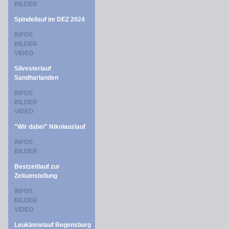
BILDER
Spindellauf im DEZ 2024
INFOS
BILDER
VIDEO
Silvesterlauf
Sandharlanden
INFOS
BILDER
VIDEO
"Wir dabei" Nikolauslauf
INFOS
BILDER
Bestzeitlauf zur
Zeitumstellung
INFOS
BILDER
VIDEO
Leukämielauf Regensburg