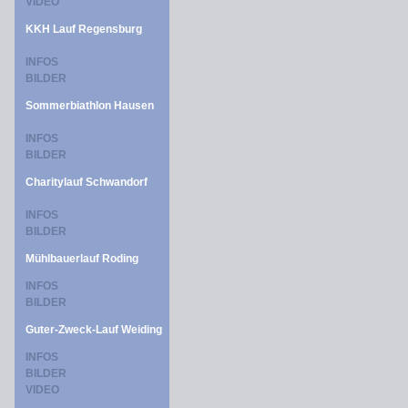
VIDEO
KKH Lauf Regensburg
INFOS
BILDER
Sommerbiathlon Hausen
INFOS
BILDER
Charitylauf Schwandorf
INFOS
BILDER
Mühlbauerlauf Roding
INFOS
BILDER
Guter-Zweck-Lauf Weiding
INFOS
BILDER
VIDEO