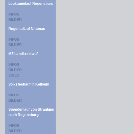
Leukämielauf Regensburg
INFOS
BILDER
Regentallauf Nittenau
INFOS
BILDER
MZ Landkreislauf
INFOS
BILDER
VIDEO
Volksfestlauf in Kelheim
INFOS
BILDER
Spendenlauf von Straubing
nach Regensburg
INFOS
BILDER