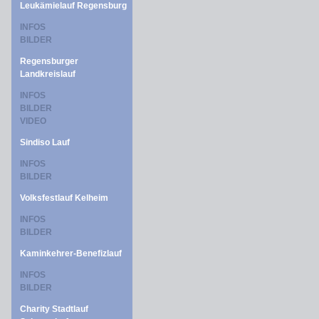
Leukämielauf Regensburg
INFOS
BILDER
Regensburger
Landkreislauf
INFOS
BILDER
VIDEO
Sindiso Lauf
INFOS
BILDER
Volksfestlauf Kelheim
INFOS
BILDER
Kaminkehrer-Benefizlauf
INFOS
BILDER
Charity Stadtlauf