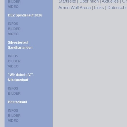
Startseite |
Über mich |
Aktuelles |
On
BILDER
VIDEO
Armin Wolf Arena |
Links |
Datenschu
DEZ Spindellauf 2026
INFOS
BILDER
VIDEO
Silvesterlauf
Sandharlanden
INFOS
BILDER
VIDEO
"Wir dabei e.V."-
Nikolauslauf
INFOS
BILDER
Bestzeitlauf
INFOS
BILDER
VIDEO