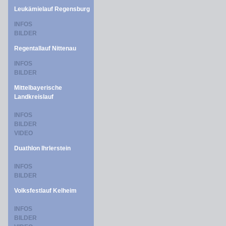
Leukämielauf Regensburg
INFOS
BILDER
Regentallauf Nittenau
INFOS
BILDER
Mittelbayerische
Landkreislauf
INFOS
BILDER
VIDEO
Duathlon Ihrlerstein
INFOS
BILDER
Volksfestlauf Kelheim
INFOS
BILDER