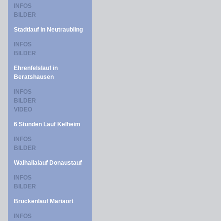
INFOS
BILDER
Stadtlauf in Neutraubling
INFOS
BILDER
Ehrenfelslauf in
Beratshausen
INFOS
BILDER
VIDEO
6 Stunden Lauf Kelheim
INFOS
BILDER
Walhallalauf Donaustauf
INFOS
BILDER
Brückenlauf Mariaort
INFOS