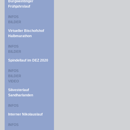
Burgweintinger
Frühjahrslauf
INFOS
BILDER
Virtueller Bischofshof
Halbmarathon
INFOS
BILDER
Spindellauf im DEZ 2020
INFOS
BILDER
VIDEO
Silvesterlauf
Sandharlanden
INFOS
Interner Nikolauslauf
INFOS