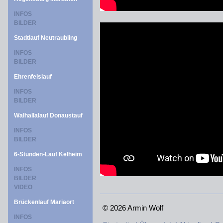
INFOS
BILDER
Stadtlauf Neutraubling
INFOS
BILDER
Ehrenfelslauf
INFOS
BILDER
Walhallalauf Donaustauf
INFOS
BILDER
6-Stunden-Lauf Kelheim
INFOS
BILDER
VIDEO
Brückenlauf Mariaort
©
2026 Armin Wolf
INFOS