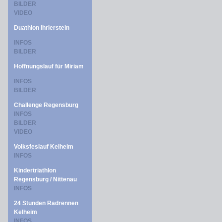
BILDER
VIDEO
Duathlon Ihrlerstein
INFOS
BILDER
Hoffnungslauf für Miriam
INFOS
BILDER
Challenge Regensburg
INFOS
BILDER
VIDEO
Volksfeslauf Kelheim
INFOS
Kindertriathlon
Regensburg / Nittenau
INFOS
24 Stunden Radrennen
Kelheim
INFOS