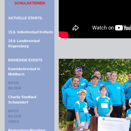
SCHULAKTIONEN
AKTUELLE STARTS:
15.8. Volksfestlauf Kelheim
19.9. Landkreislauf
Regensburg
BISHERIGE EVENTS
Kaminkehrerlauf in
Mühlbach
INFOS
BILDER
Charity Stadtlauf
Schwandorf
INFOS
BILDER
VIDEO
Regensburg Marathon