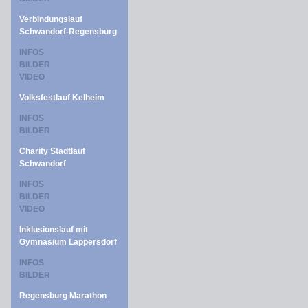
Verbindungslauf
Schwandorf-Regensburg
INFOS
BILDER
VIDEO
Volksfestlauf Kelheim
INFOS
BILDER
Charity Stadtlauf
Schwandorf
INFOS
BILDER
VIDEO
Inklusionslauf mit
Gymnasium Lappersdorf
INFOS
BILDER
Regensburg Marathon