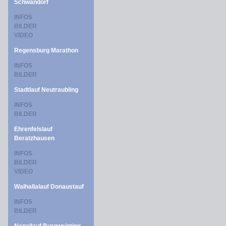
Schwandorf
INFOS
BILDER
VIDEO
Regensburg Marathon
INFOS
BILDER
Stadtlauf Neutraubling
INFOS
BILDER
Ehrenfelslauf
Beratzhausen
INFOS
BILDER
VIDEO
Walhallalauf Donaustauf
INFOS
BILDER