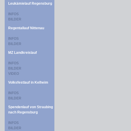
Leukämielauf Regensburg
INFOS
BILDER
Regentallauf Nittenau
INFOS
BILDER
MZ Landkreislauf
INFOS
BILDER
VIDEO
Volksfestlauf in Kelheim
INFOS
BILDER
Spendenlauf von Straubing
nach Regensburg
INFOS
BILDER