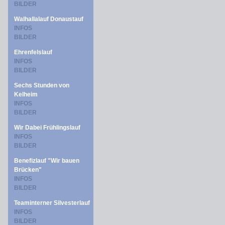
BILDER
Walhallalauf Donaustauf
INFOS
BILDER
Ehrenfelslauf
INFOS
BILDER
Sechs Stunden von
Kelheim
INFOS
BILDER
Wir Dabei Frühlingslauf
INFOS
BILDER
Benefizlauf "Wir bauen
Brücken"
INFOS
BILDER
Teaminterner Silvesterlauf
INFOS
BILDER