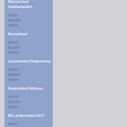
Silvesterlauf
Sandharlanden
INFOS
BILDER
VIDEO
Bestzeitlauf
INFOS
BILDER
VIDEO
Leukämielauf Regensburg
INFOS
BILDER
VIDEO
Regentallauf Nittenau
INFOS
BILDER
VIDEO
MZ Landkreislauf 2017
INFOS