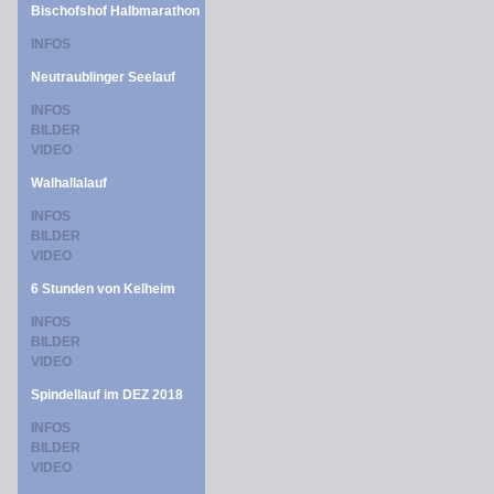
Bischofshof Halbmarathon
INFOS
Neutraublinger Seelauf
INFOS
BILDER
VIDEO
Walhallalauf
INFOS
BILDER
VIDEO
6 Stunden von Kelheim
INFOS
BILDER
VIDEO
Spindellauf im DEZ 2018
INFOS
BILDER
VIDEO