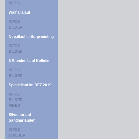
INFOS
Walhallalauf
INFOS
BILDER
Nepallauf in Burgweinting
INFOS
BILDER
6 Stunden Lauf Kelheim
INFOS
BILDER
Spindellauf im DEZ 2019
INFOS
BILDER
VIDEO
Silvesterlauf
Sandharlanden
INFOS
BUILDER