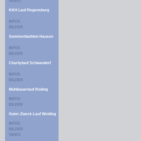
VIDEO
KKH Lauf Regensburg
INFOS
BILDER
Sommerbiathlon Hausen
INFOS
BILDER
Charitylauf Schwandorf
INFOS
BILDER
Mühlbauerlauf Roding
INFOS
BILDER
Guter-Zweck-Lauf Weiding
INFOS
BILDER
VIDEO