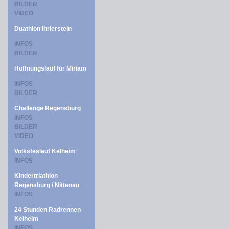
BILDER
VIDEO
Duathlon Ihrlerstein
INFOS
BILDER
Hoffnungslauf für Miriam
INFOS
BILDER
Challenge Regensburg
INFOS
BILDER
VIDEO
Volksfeslauf Kelheim
INFOS
Kindertriathlon
Regensburg / Nittenau
INFOS
24 Stunden Radrennen
Kelheim
INFOS