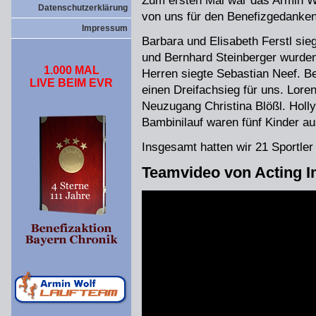
Zum ersten Mal war das Armin W
Datenschutzerklärung
von uns für den Benefizgedanken
Impressum
Barbara und Elisabeth Ferstl sie
und Bernhard Steinberger wurden 
1.000 MAL
Herren siegte Sebastian Neef. B
LIVE BEIM EVR
einen Dreifachsieg für uns. Loren
Neuzugang Christina Blößl. Hol
Bambinilauf waren fünf Kinder a
Insgesamt hatten wir 21 Sportler
Teamvideo von Acting 