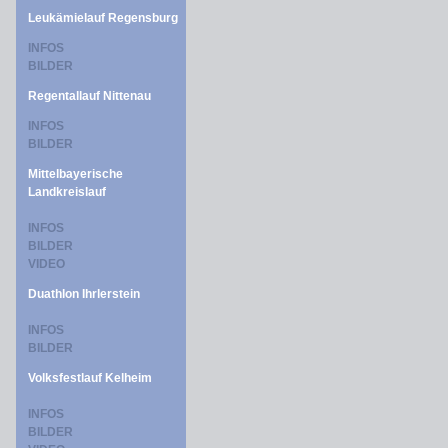
Leukämielauf Regensburg
INFOS
BILDER
Regentallauf Nittenau
INFOS
BILDER
Mittelbayerische
Landkreislauf
INFOS
BILDER
VIDEO
Duathlon Ihrlerstein
INFOS
BILDER
Volksfestlauf Kelheim
INFOS
BILDER