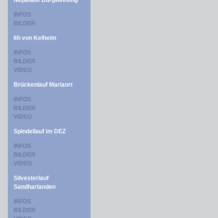
Nepallauf Burgweinting
INFOS
BILDER
6h von Kelheim
INFOS
BILDER
VIDEO
Brückenlauf Mariaort
INFOS
BILDER
VIDEO
Spindellauf im DEZ
INFOS
BILDER
VIDEO
Silvesterlauf
Sandharlanden
INFOS
BILDER