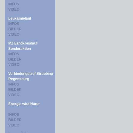
INFOS
VIDEO
Leukämielauf
INFOS
BILDER
VIDEO
MZ Landkreislauf
Sonderaktion
INFOS
BILDER
VIDEO
Verbindungslauf Straubing-
Regensburg
INFOS
BILDER
VIDEO
Energie wird Natur
INFOS
BILDER
VIDEO