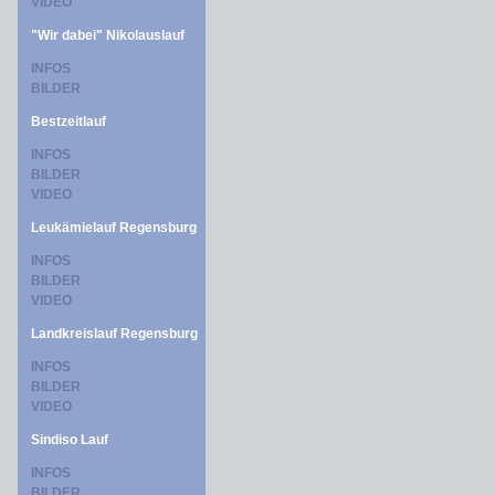
VIDEO
"Wir dabei" Nikolauslauf
INFOS
BILDER
Bestzeitlauf
INFOS
BILDER
VIDEO
Leukämielauf Regensburg
INFOS
BILDER
VIDEO
Landkreislauf Regensburg
INFOS
BILDER
VIDEO
Sindiso Lauf
INFOS
BILDER