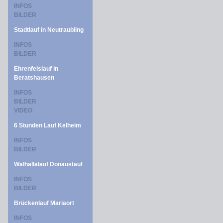
INFOS
BILDER
Stadtlauf in Neutraubling
INFOS
BILDER
Ehrenfelslauf in
Beratshausen
INFOS
BILDER
VIDEO
6 Stunden Lauf Kelheim
INFOS
BILDER
Walhallalauf Donaustauf
INFOS
BILDER
Brückenlauf Mariaort
INFOS