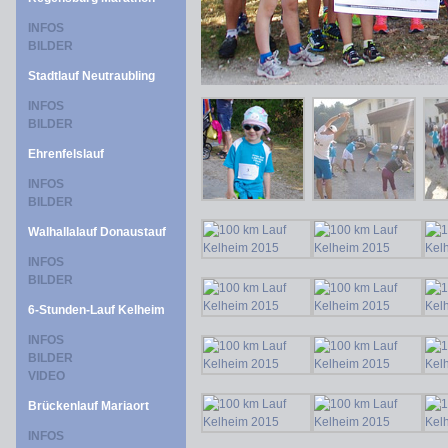
INFOS
BILDER
Stadtlauf Neutraubling
INFOS
BILDER
Ehrenfelslauf
INFOS
BILDER
Walhallalauf Donaustauf
INFOS
BILDER
6-Stunden-Lauf Kelheim
INFOS
BILDER
VIDEO
Brückenlauf Mariaort
INFOS