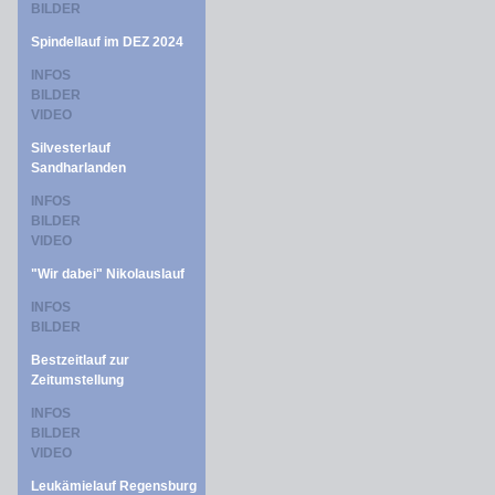
BILDER
Spindellauf im DEZ 2024
INFOS
BILDER
VIDEO
Silvesterlauf
Sandharlanden
INFOS
BILDER
VIDEO
"Wir dabei" Nikolauslauf
INFOS
BILDER
Bestzeitlauf zur
Zeitumstellung
INFOS
BILDER
VIDEO
Leukämielauf Regensburg