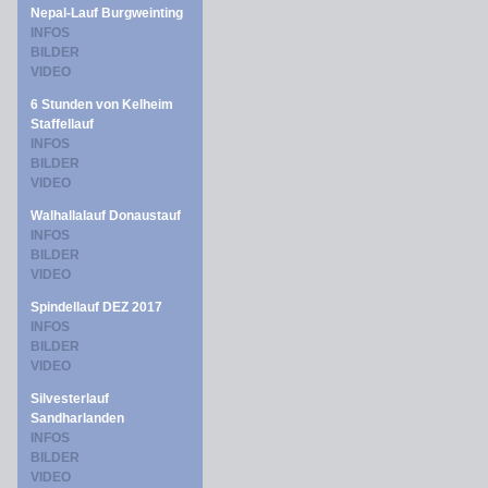
Nepal-Lauf Burgweinting
INFOS
BILDER
VIDEO
6 Stunden von Kelheim
Staffellauf
INFOS
BILDER
VIDEO
Walhallalauf Donaustauf
INFOS
BILDER
VIDEO
Spindellauf DEZ 2017
INFOS
BILDER
VIDEO
Silvesterlauf
Sandharlanden
INFOS
BILDER
VIDEO