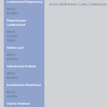
Leukämielauf Regensburg
Armin Wolf Arena |
Links |
Datenschu
INFOS
BILDER
Regensburger
Landkreislauf
INFOS
BILDER
VIDEO
Sindiso Lauf
INFOS
BILDER
Volksfestlauf Kelheim
INFOS
BILDER
Kaminkehrer-Benefizlauf
INFOS
BILDER
Charity Stadtlauf