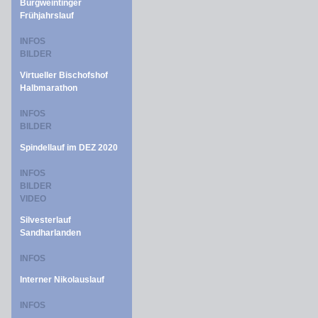
Burgweintinger
Frühjahrslauf
INFOS
BILDER
Virtueller Bischofshof
Halbmarathon
INFOS
BILDER
Spindellauf im DEZ 2020
INFOS
BILDER
VIDEO
Silvesterlauf
Sandharlanden
INFOS
Interner Nikolauslauf
INFOS