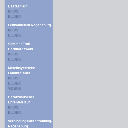
Bestzeitlauf
INFOS
BILDER
Leukämielauf Regensburg
INFOS
BILDER
Sommer Trail
Bernhardswald
INFOS
BILDER
Mittelbayerische
Landkreislauf
INFOS
BILDER
VIDEOS
Beratzhausener
Ehrenfelslauf
INFOS
BILDER
Verbindungslauf Straubing-
Regensburg