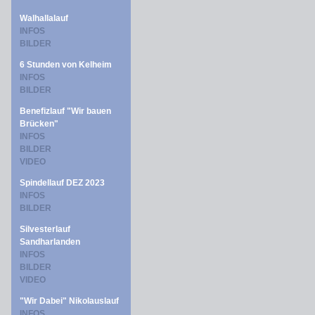
Walhallalauf
INFOS
BILDER
6 Stunden von Kelheim
INFOS
BILDER
Benefizlauf "Wir bauen
Brücken"
INFOS
BILDER
VIDEO
Spindellauf DEZ 2023
INFOS
BILDER
Silvesterlauf
Sandharlanden
INFOS
BILDER
VIDEO
"Wir Dabei" Nikolauslauf
INFOS