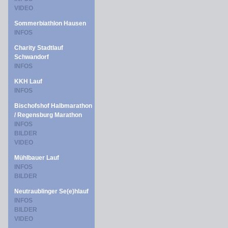
VIDEO
Sommerbiathlon Hausen
INFOS
Charity Stadtlauf
Schwandorf
INFOS
KKH Lauf
INFOS
Bischofshof Halbmarathon
/ Regensburg Marathon
INFOS
BILDER
VIDEO
Mühlbauer Lauf
INFOS
BILDER
Neutraublinger Se(e)hlauf
INFOS
BILDER
VIDEO