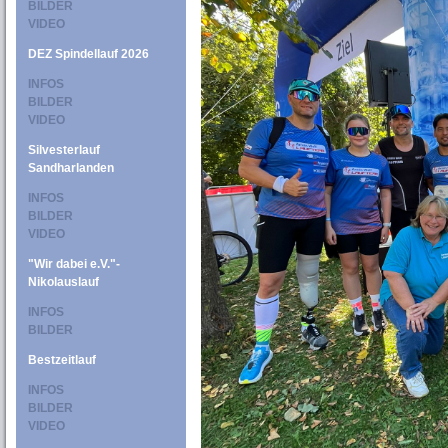
BILDER
VIDEO
DEZ Spindellauf 2026
INFOS
BILDER
VIDEO
Silvesterlauf
Sandharlanden
INFOS
BILDER
VIDEO
"Wir dabei e.V."-
Nikolauslauf
INFOS
BILDER
Bestzeitlauf
INFOS
BILDER
VIDEO