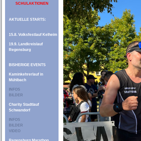
SCHULAKTIONEN
AKTUELLE STARTS:
15.8. Volksfestlauf Kelheim
19.9. Landkreislauf
Regensburg
BISHERIGE EVENTS
Kaminkehrerlauf in
Mühlbach
INFOS
BILDER
Charity Stadtlauf
Schwandorf
INFOS
BILDER
VIDEO
Regensburg Marathon