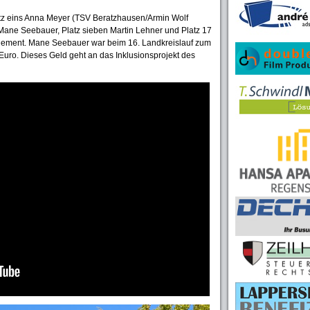
atz eins Anna Meyer (TSV Beratzhausen/Armin Wolf
i Mane Seebauer, Platz sieben Martin Lehner und Platz 17
gement. Mane Seebauer war beim 16. Landkreislauf zum
Euro. Dieses Geld geht an das Inklusionsprojekt des