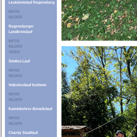
Leukämielauf Regensburg
INFOS
BILDER
Regensburger
Landkreislauf
INFOS
BILDER
VIDEO
Sindiso Lauf
INFOS
BILDER
Volksfestlauf Kelheim
INFOS
BILDER
Kaminkehrer-Benefizlauf
INFOS
BILDER
Charity Stadtlauf