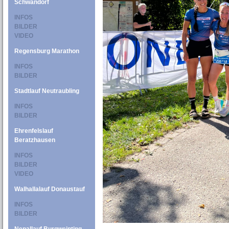
Schwandorf
INFOS
BILDER
VIDEO
Regensburg Marathon
INFOS
BILDER
Stadtlauf Neutraubling
INFOS
BILDER
Ehrenfelslauf
Beratzhausen
INFOS
BILDER
VIDEO
Walhallalauf Donaustauf
INFOS
BILDER