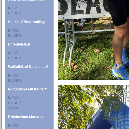
INFOS
BILDER
Stadtlauf Neutraubling
INFOS
BILDER
Ehrenfelslauf
INFOS
BILDER
Walhallalauf Donaustauf
INFOS
BILDER
6-Stunden-Lauf Kelheim
INFOS
BILDER
VIDEO
Brückenlauf Mariaort
INFOS