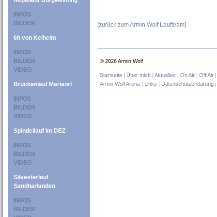
Nepallauf Burgweinting
INFOS
BILDER
[zurück zum Armin Wolf Laufteam
]
6h von Kelheim
INFOS
BILDER
©
2026 Armin Wolf
VIDEO
Startseite |
Über mich |
Aktuelles |
On Air |
Off Air 
Armin Wolf Arena |
Links |
Datenschutzerklärung 
Brückenlauf Mariaort
INFOS
BILDER
VIDEO
Spindellauf im DEZ
INFOS
BILDER
VIDEO
Silvesterlauf
Sandharlanden
INFOS
BILDER