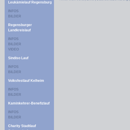
Leukämielauf Regensburg
INFOS
BILDER
Regensburger
Landkreislauf
INFOS
BILDER
VIDEO
Sindiso Lauf
INFOS
BILDER
Volksfestlauf Kelheim
INFOS
BILDER
Kaminkehrer-Benefizlauf
INFOS
BILDER
Charity Stadtlauf