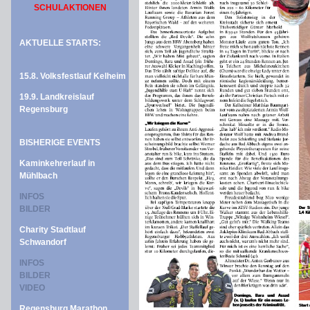
SCHULAKTIONEN
AKTUELLE STARTS:
15.8. Volksfestlauf Kelheim
19.9. Landkreislauf
Regensburg
BISHERIGE EVENTS
Kaminkehrerlauf in
Mühlbach
INFOS
BILDER
Charity Stadtlauf
Schwandorf
INFOS
BILDER
VIDEO
Regensburg Marathon