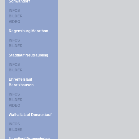
Schwandorf
INFOS
BILDER
VIDEO
Regensburg Marathon
INFOS
BILDER
Stadtlauf Neutraubling
INFOS
BILDER
Ehrenfelslauf
Beratzhausen
INFOS
BILDER
VIDEO
Walhallalauf Donaustauf
INFOS
BILDER