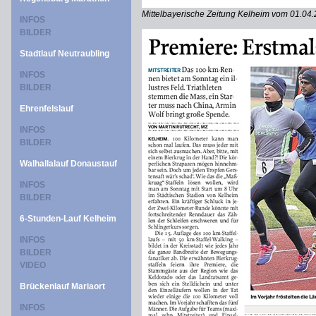
Mittelbayerische Zeitung Kelheim vom 01.04
INFOS
BILDER
Stadtlauf Neutraubling
INFOS
BILDER
Ehrenfelslauf
INFOS
BILDER
Walhallalauf Donaustauf
INFOS
BILDER
6-Stunden-Lauf Kelheim
INFOS
BILDER
VIDEO
Brückenlauf Mariaort
INFOS