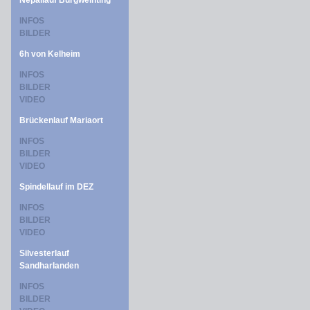
Nepallauf Burgweinting
INFOS
BILDER
6h von Kelheim
INFOS
BILDER
VIDEO
Brückenlauf Mariaort
INFOS
BILDER
VIDEO
Spindellauf im DEZ
INFOS
BILDER
VIDEO
Silvesterlauf
Sandharlanden
INFOS
BILDER