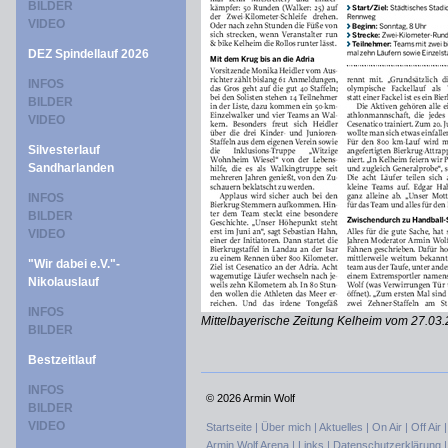
BILDER
VIDEO
DEZ Spindellauf 2026
INFOS
BILDER
VIDEO
Silvesterlauf
Sandharlanden
INFOS
BILDER
VIDEO
"Wir dabei e.V."-
Nikolauslauf
INFOS
Mittelbayerische Zeitung Kelheim vom 27.03
BILDER
Bestzeitlauf
INFOS
©
2026 Armin Wolf
BILDER
VIDEO
Startseite |
Über mich |
Aktuelles |
On Air |
Off Air 
Armin Wolf Arena |
Links |
Datenschutzerklärung 