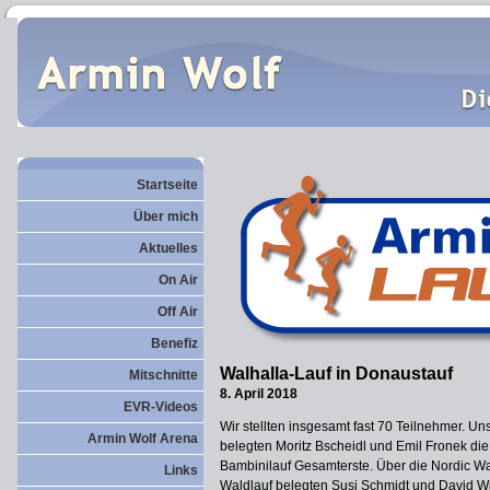
Startseite
Über mich
Aktuelles
On Air
Off Air
Benefiz
Walhalla-Lauf in Donaustauf
Mitschnitte
8. April 2018
EVR-Videos
Wir stellten insgesamt fast 70 Teilnehmer. U
Armin Wolf Arena
belegten Moritz Bscheidl und Emil Fronek die
Bambinilauf Gesamterste. Über die Nordic W
Links
Waldlauf belegten Susi Schmidt und David Wi