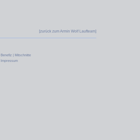
[zurück zum Armin Wolf Laufteam
]
|
Benefiz |
Mitschnitte
|
Impressum