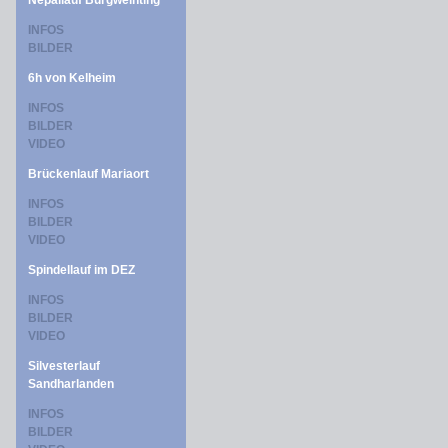
Nepallauf Burgweinting
INFOS
BILDER
6h von Kelheim
INFOS
BILDER
VIDEO
Brückenlauf Mariaort
INFOS
BILDER
VIDEO
Spindellauf im DEZ
INFOS
BILDER
VIDEO
Silvesterlauf
Sandharlanden
INFOS
BILDER