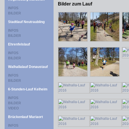
Bilder zum Lauf
INFOS
BILDER
Stadtlauf Neutraubling
INFOS
BILDER
Ehrenfelslauf
INFOS
BILDER
Walhallalauf Donaustauf
INFOS
BILDER
6-Stunden-Lauf Kelheim
INFOS
BILDER
VIDEO
Brückenlauf Mariaort
INFOS