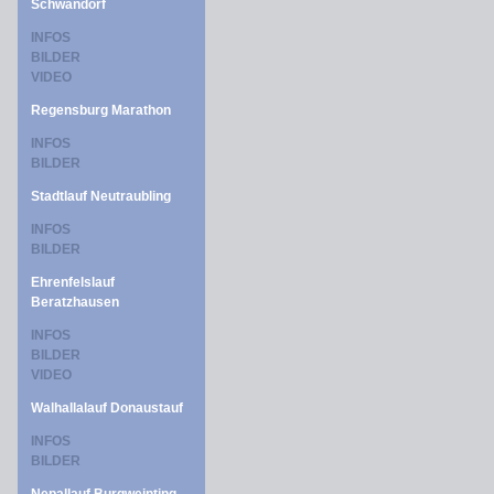
Schwandorf
INFOS
BILDER
VIDEO
Regensburg Marathon
INFOS
BILDER
Stadtlauf Neutraubling
INFOS
BILDER
Ehrenfelslauf
Beratzhausen
INFOS
BILDER
VIDEO
Walhallalauf Donaustauf
INFOS
BILDER