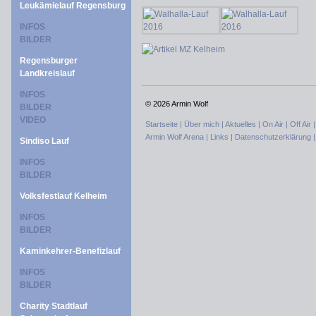
Leukämielauf Regensburg
INFOS
BILDER
Regensburger
Landkreislauf
INFOS
©
2026 Armin Wolf
BILDER
VIDEO
Startseite |
Über mich |
Aktuelles |
On Air |
Off Air 
Armin Wolf Arena |
Links |
Datenschutzerklärung 
Sindiso Lauf
INFOS
BILDER
Volksfestlauf Kelheim
INFOS
BILDER
Kaminkehrer-Benefizlauf
INFOS
BILDER
Charity Stadtlauf