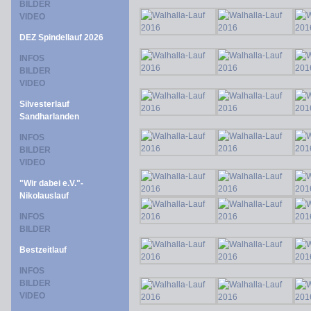
BILDER
VIDEO
DEZ Spindellauf 2026
INFOS
BILDER
VIDEO
Silvesterlauf
Sandharlanden
INFOS
BILDER
VIDEO
"Wir dabei e.V."-
Nikolauslauf
INFOS
BILDER
Bestzeitlauf
INFOS
BILDER
VIDEO