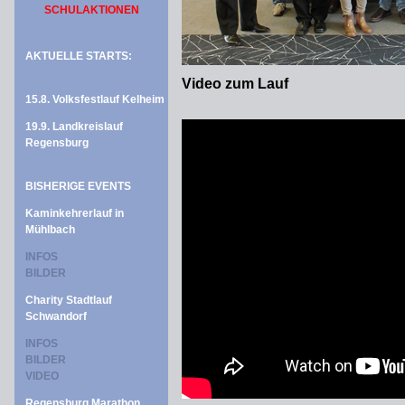
SCHULAKTIONEN
AKTUELLE STARTS:
Video zum Lauf
15.8. Volksfestlauf Kelheim
19.9. Landkreislauf
Regensburg
BISHERIGE EVENTS
Kaminkehrerlauf in
Mühlbach
INFOS
BILDER
Charity Stadtlauf
Schwandorf
INFOS
BILDER
VIDEO
Regensburg Marathon