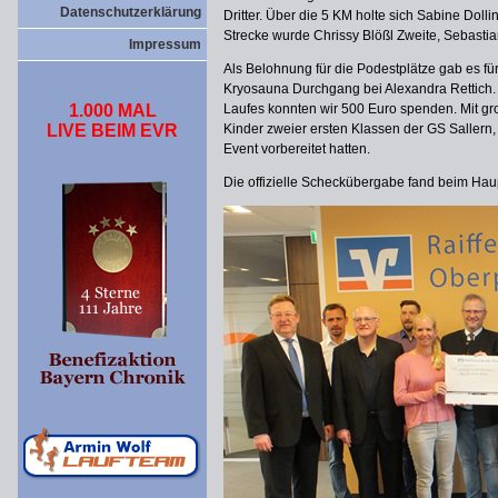
Datenschutzerklärung
Dritter. Über die 5 KM holte sich Sabine Dolli
Strecke wurde Chrissy Blößl Zweite, Sebastia
Impressum
Als Belohnung für die Podestplätze gab es fü
Kryosauna Durchgang bei Alexandra Rettich.
1.000 MAL
Laufes konnten wir 500 Euro spenden. Mit gr
LIVE BEIM EVR
Kinder zweier ersten Klassen der GS Sallern, 
Event vorbereitet hatten.
Die offizielle Scheckübergabe fand beim Haup