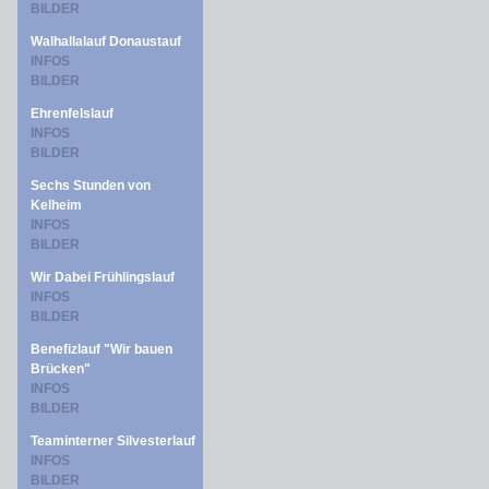
BILDER
Walhallalauf Donaustauf
INFOS
BILDER
Ehrenfelslauf
INFOS
BILDER
Sechs Stunden von
Kelheim
INFOS
BILDER
Wir Dabei Frühlingslauf
INFOS
BILDER
Benefizlauf "Wir bauen
Brücken"
INFOS
BILDER
Teaminterner Silvesterlauf
INFOS
BILDER