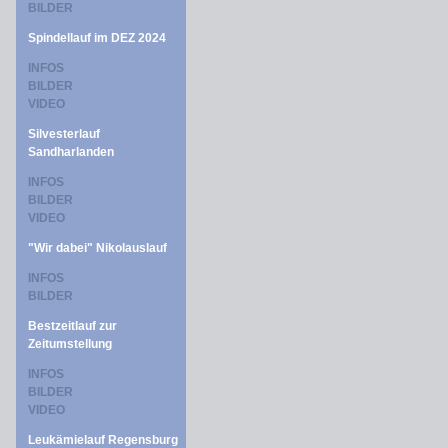
BILDER
Spindellauf im DEZ 2024
INFOS
BILDER
VIDEO
Silvesterlauf
Sandharlanden
INFOS
BILDER
VIDEO
"Wir dabei" Nikolauslauf
INFOS
BILDER
Bestzeitlauf zur
Zeitumstellung
INFOS
BILDER
VIDEO
Leukämielauf Regensburg