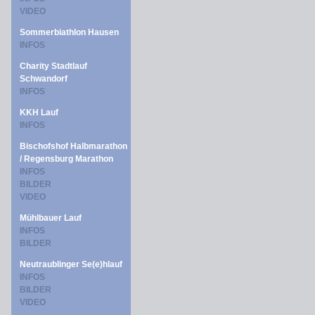
VIDEO
Sommerbiathlon Hausen
INFOS
Charity Stadtlauf
Schwandorf
INFOS
KKH Lauf
INFOS
Bischofshof Halbmarathon
/ Regensburg Marathon
INFOS
BILDER
VIDEO
Mühlbauer Lauf
INFOS
BILDER
Neutraublinger Se(e)hlauf
INFOS
BILDER
VIDEO