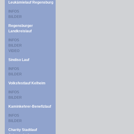
Leukämielauf Regensburg
INFOS
BILDER
Regensburger
Landkreislauf
INFOS
BILDER
VIDEO
Sindiso Lauf
INFOS
BILDER
Volksfestlauf Kelheim
INFOS
BILDER
Kaminkehrer-Benefizlauf
INFOS
BILDER
Charity Stadtlauf