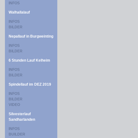
INFOS
Walhallalauf
INFOS
BILDER
Nepallauf in Burgweinting
INFOS
BILDER
6 Stunden Lauf Kelheim
INFOS
BILDER
Spindellauf im DEZ 2019
INFOS
BILDER
VIDEO
Silvesterlauf
Sandharlanden
INFOS
BUILDER