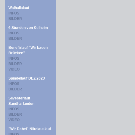
Walhallalauf
INFOS
BILDER
6 Stunden von Kelheim
INFOS
BILDER
Benefizlauf "Wir bauen
Brücken"
INFOS
BILDER
VIDEO
Spindellauf DEZ 2023
INFOS
BILDER
Silvesterlauf
Sandharlanden
INFOS
BILDER
VIDEO
"Wir Dabei" Nikolauslauf
INFOS