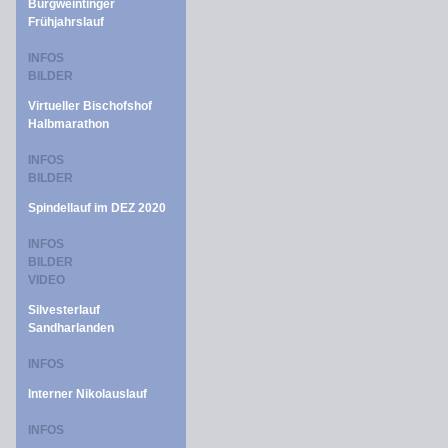
Burgweintinger
Frühjahrslauf
INFOS
BILDER
Virtueller Bischofshof
Halbmarathon
INFOS
BILDER
Spindellauf im DEZ 2020
INFOS
BILDER
VIDEO
Silvesterlauf
Sandharlanden
INFOS
Interner Nikolauslauf
INFOS