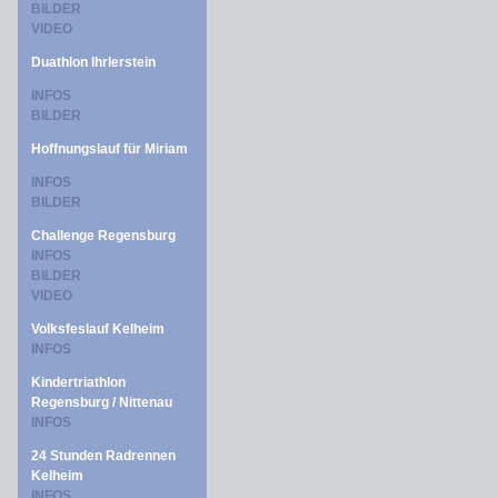
BILDER
VIDEO
Duathlon Ihrlerstein
INFOS
BILDER
Hoffnungslauf für Miriam
INFOS
BILDER
Challenge Regensburg
INFOS
BILDER
VIDEO
Volksfeslauf Kelheim
INFOS
Kindertriathlon
Regensburg / Nittenau
INFOS
24 Stunden Radrennen
Kelheim
INFOS