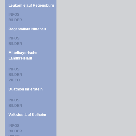
Leukämielauf Regensburg
INFOS
BILDER
Regentallauf Nittenau
INFOS
BILDER
Mittelbayerische
Landkreislauf
INFOS
BILDER
VIDEO
Duathlon Ihrlerstein
INFOS
BILDER
Volksfestlauf Kelheim
INFOS
BILDER