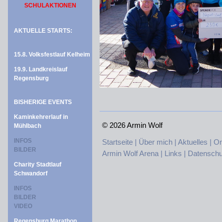
SCHULAKTIONEN
AKTUELLE STARTS:
15.8. Volksfestlauf Kelheim
19.9. Landkreislauf
Regensburg
BISHERIGE EVENTS
Kaminkehrerlauf in
©
2026 Armin Wolf
Mühlbach
INFOS
Startseite |
Über mich |
Aktuelles |
On
BILDER
Armin Wolf Arena |
Links |
Datenschu
Charity Stadtlauf
Schwandorf
INFOS
BILDER
VIDEO
Regensburg Marathon