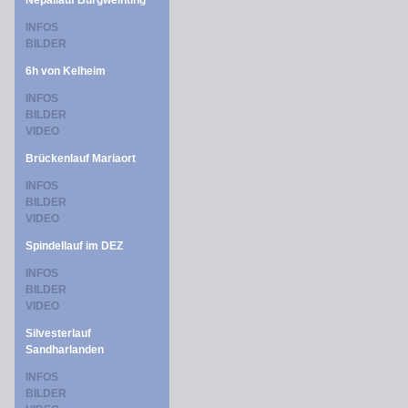
Nepallauf Burgweinting
INFOS
BILDER
6h von Kelheim
INFOS
BILDER
VIDEO
Brückenlauf Mariaort
INFOS
BILDER
VIDEO
Spindellauf im DEZ
INFOS
BILDER
VIDEO
Silvesterlauf
Sandharlanden
INFOS
BILDER