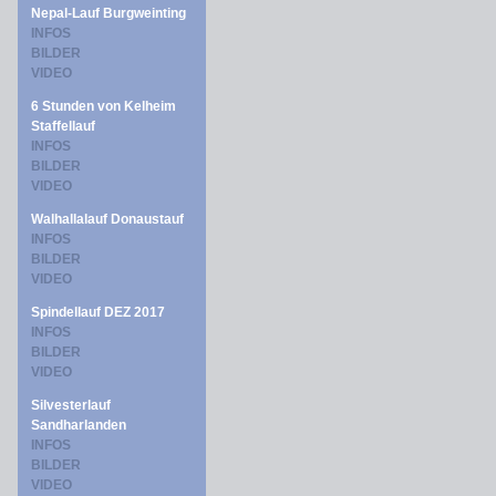
Nepal-Lauf Burgweinting
INFOS
BILDER
VIDEO
6 Stunden von Kelheim
Staffellauf
INFOS
BILDER
VIDEO
Walhallalauf Donaustauf
INFOS
BILDER
VIDEO
Spindellauf DEZ 2017
INFOS
BILDER
VIDEO
Silvesterlauf
Sandharlanden
INFOS
BILDER
VIDEO