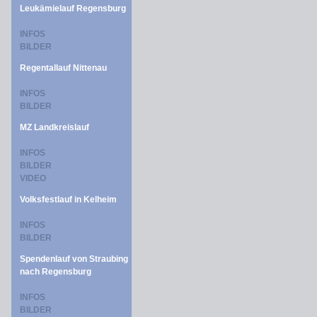
Leukämielauf Regensburg
INFOS
BILDER
Regentallauf Nittenau
INFOS
BILDER
MZ Landkreislauf
INFOS
BILDER
VIDEO
Volksfestlauf in Kelheim
INFOS
BILDER
Spendenlauf von Straubing
nach Regensburg
INFOS
BILDER