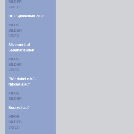
BILDER
VIDEO
DEZ Spindellauf 2026
INFOS
BILDER
VIDEO
Silvesterlauf
Sandharlanden
INFOS
BILDER
VIDEO
"Wir dabei e.V."-
Nikolauslauf
INFOS
BILDER
Bestzeitlauf
INFOS
BILDER
VIDEO