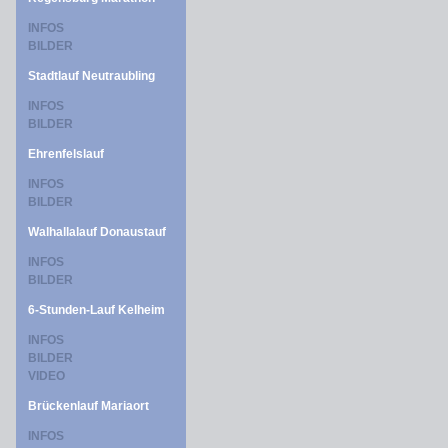
INFOS
BILDER
Stadtlauf Neutraubling
INFOS
BILDER
Ehrenfelslauf
INFOS
BILDER
Walhallalauf Donaustauf
INFOS
BILDER
6-Stunden-Lauf Kelheim
INFOS
BILDER
VIDEO
Brückenlauf Mariaort
INFOS