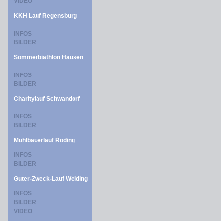
VIDEO
KKH Lauf Regensburg
INFOS
BILDER
Sommerbiathlon Hausen
INFOS
BILDER
Charitylauf Schwandorf
INFOS
BILDER
Mühlbauerlauf Roding
INFOS
BILDER
Guter-Zweck-Lauf Weiding
INFOS
BILDER
VIDEO