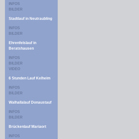
INFOS
BILDER
Stadtlauf in Neutraubling
INFOS
BILDER
Ehrenfelslauf in
Beratshausen
INFOS
BILDER
VIDEO
6 Stunden Lauf Kelheim
INFOS
BILDER
Walhallalauf Donaustauf
INFOS
BILDER
Brückenlauf Mariaort
INFOS