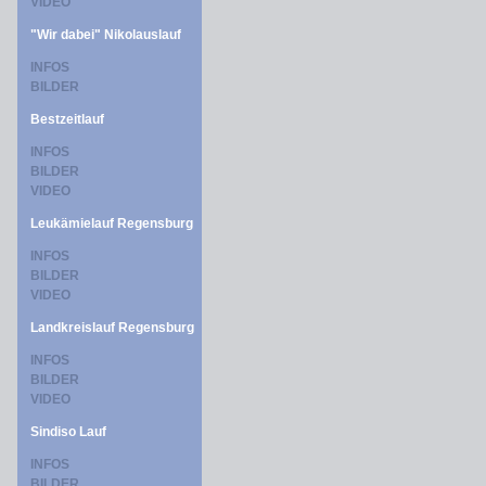
VIDEO
"Wir dabei" Nikolauslauf
INFOS
BILDER
Bestzeitlauf
INFOS
BILDER
VIDEO
Leukämielauf Regensburg
INFOS
BILDER
VIDEO
Landkreislauf Regensburg
INFOS
BILDER
VIDEO
Sindiso Lauf
INFOS
BILDER