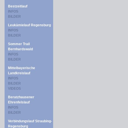
Bestzeitlauf
INFOS
BILDER
Leukämielauf Regensburg
INFOS
BILDER
Sommer Trail
Bernhardswald
INFOS
BILDER
Mittelbayerische
Landkreislauf
INFOS
BILDER
VIDEOS
Beratzhausener
Ehrenfelslauf
INFOS
BILDER
Verbindungslauf Straubing-
Regensburg