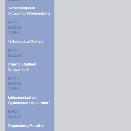
Verbindungslauf
Schwandorf-Regensburg
INFOS
BILDER
VIDEO
Volksfestlauf Kelheim
INFOS
BILDER
Charity Stadtlauf
Schwandorf
INFOS
BILDER
VIDEO
Inklusionslauf mit
Gymnasium Lappersdorf
INFOS
BILDER
Regensburg Marathon