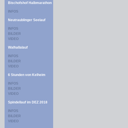
Bischofshof Halbmarathon
INFOS
Neutraublinger Seelauf
INFOS
BILDER
VIDEO
Walhallalauf
INFOS
BILDER
VIDEO
6 Stunden von Kelheim
INFOS
BILDER
VIDEO
Spindellauf im DEZ 2018
INFOS
BILDER
VIDEO