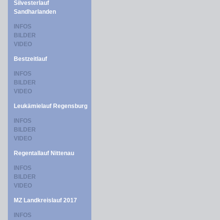
Silvesterlauf
Sandharlanden
INFOS
BILDER
VIDEO
Bestzeitlauf
INFOS
BILDER
VIDEO
Leukämielauf Regensburg
INFOS
BILDER
VIDEO
Regentallauf Nittenau
INFOS
BILDER
VIDEO
MZ Landkreislauf 2017
INFOS