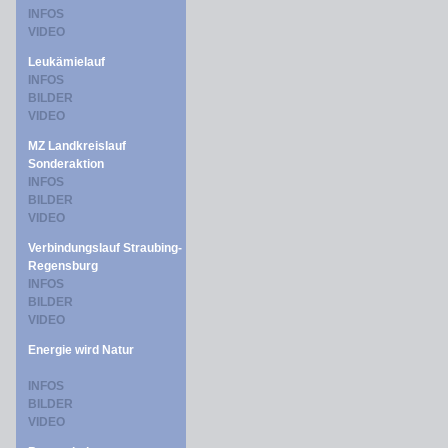
INFOS
VIDEO
Leukämielauf
INFOS
BILDER
VIDEO
MZ Landkreislauf
Sonderaktion
INFOS
BILDER
VIDEO
Verbindungslauf Straubing-
Regensburg
INFOS
BILDER
VIDEO
Energie wird Natur
INFOS
BILDER
VIDEO