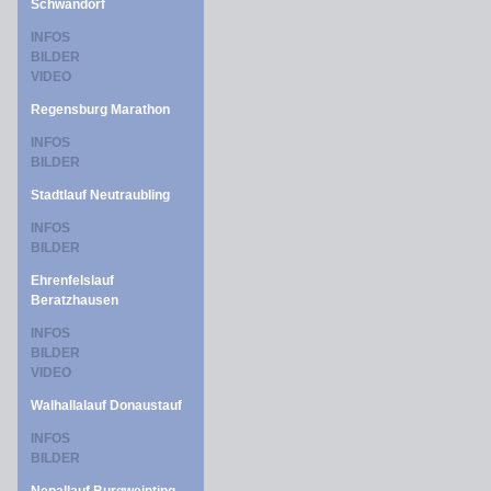
Schwandorf
INFOS
BILDER
VIDEO
Regensburg Marathon
INFOS
BILDER
Stadtlauf Neutraubling
INFOS
BILDER
Ehrenfelslauf
Beratzhausen
INFOS
BILDER
VIDEO
Walhallalauf Donaustauf
INFOS
BILDER