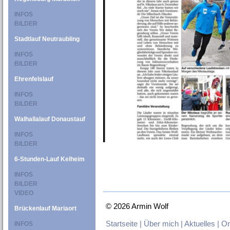
INFOS
BILDER
Stadtlauf Neutraubling
INFOS
BILDER
Ehrenfelslauf
INFOS
BILDER
Walhallalauf Donaustauf
INFOS
BILDER
6-Stunden-Lauf Kelheim
INFOS
BILDER
VIDEO
©
2026 Armin Wolf
Brückenlauf Mariaort
Startseite |
Über mich |
Aktuelles |
On
INFOS