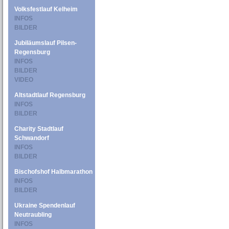
Volksfestlauf Kelheim
INFOS
BILDER
Jubiläumslauf Pilsen-
Regensburg
INFOS
BILDER
VIDEO
Altstadtlauf Regensburg
INFOS
BILDER
Charity Stadtlauf
Schwandorf
INFOS
BILDER
Bischofshof Halbmarathon
INFOS
BILDER
Ukraine Spendenlauf
Neutraubling
INFOS