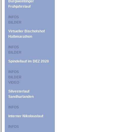
Burgweintinger
Frühjahrslauf
INFOS
BILDER
Virtueller Bischofshof
Halbmarathon
INFOS
BILDER
Spindellauf im DEZ 2020
INFOS
BILDER
VIDEO
Silvesterlauf
Sandharlanden
INFOS
Interner Nikolauslauf
INFOS