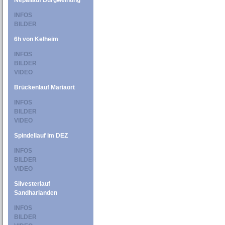
Nepallauf Burgweinting
INFOS
BILDER
6h von Kelheim
INFOS
BILDER
VIDEO
Brückenlauf Mariaort
INFOS
BILDER
VIDEO
Spindellauf im DEZ
INFOS
BILDER
VIDEO
Silvesterlauf
Sandharlanden
INFOS
BILDER