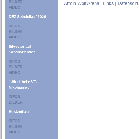
BILDER
Armin Wolf Arena |
Links |
Datenschu
VIDEO
DEZ Spindellauf 2026
INFOS
BILDER
VIDEO
Silvesterlauf
Sandharlanden
INFOS
BILDER
VIDEO
"Wir dabei e.V."-
Nikolauslauf
INFOS
BILDER
Bestzeitlauf
INFOS
BILDER
VIDEO