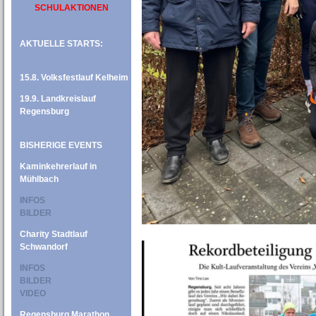
SCHULAKTIONEN
AKTUELLE STARTS:
15.8. Volksfestlauf Kelheim
19.9. Landkreislauf
Regensburg
BISHERIGE EVENTS
Kaminkehrerlauf in
Mühlbach
INFOS
BILDER
Charity Stadtlauf
Schwandorf
INFOS
BILDER
VIDEO
Regensburg Marathon