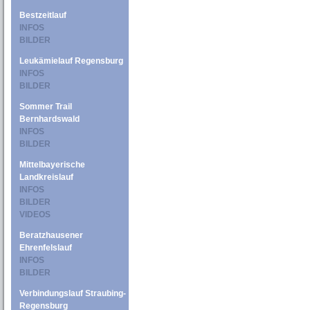
Bestzeitlauf
INFOS
BILDER
Leukämielauf Regensburg
INFOS
BILDER
Sommer Trail
Bernhardswald
INFOS
BILDER
Mittelbayerische
Landkreislauf
INFOS
BILDER
VIDEOS
Beratzhausener
Ehrenfelslauf
INFOS
BILDER
Verbindungslauf Straubing-
Regensburg