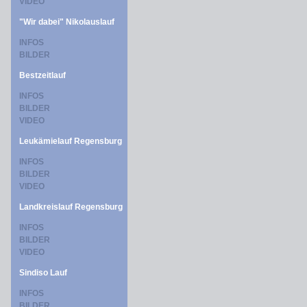
VIDEO
"Wir dabei" Nikolauslauf
INFOS
BILDER
Bestzeitlauf
INFOS
BILDER
VIDEO
Leukämielauf Regensburg
INFOS
BILDER
VIDEO
Landkreislauf Regensburg
INFOS
BILDER
VIDEO
Sindiso Lauf
INFOS
BILDER