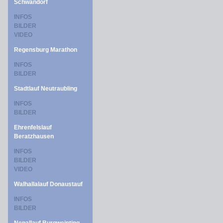
Schwandorf
INFOS
BILDER
VIDEO
Regensburg Marathon
INFOS
BILDER
Stadtlauf Neutraubling
INFOS
BILDER
Ehrenfelslauf
Beratzhausen
INFOS
BILDER
VIDEO
Walhallalauf Donaustauf
INFOS
BILDER