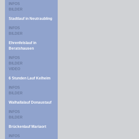
INFOS
BILDER
Stadtlauf in Neutraubling
INFOS
BILDER
Ehrenfelslauf in
Beratshausen
INFOS
BILDER
VIDEO
6 Stunden Lauf Kelheim
INFOS
BILDER
Walhallalauf Donaustauf
INFOS
BILDER
Brückenlauf Mariaort
INFOS