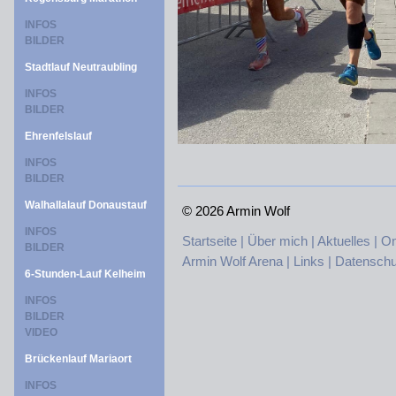
INFOS
BILDER
Stadtlauf Neutraubling
INFOS
BILDER
Ehrenfelslauf
INFOS
BILDER
Walhallalauf Donaustauf
©
2026 Armin Wolf
INFOS
Startseite |
Über mich |
Aktuelles |
On
BILDER
Armin Wolf Arena |
Links |
Datenschu
6-Stunden-Lauf Kelheim
INFOS
BILDER
VIDEO
Brückenlauf Mariaort
INFOS