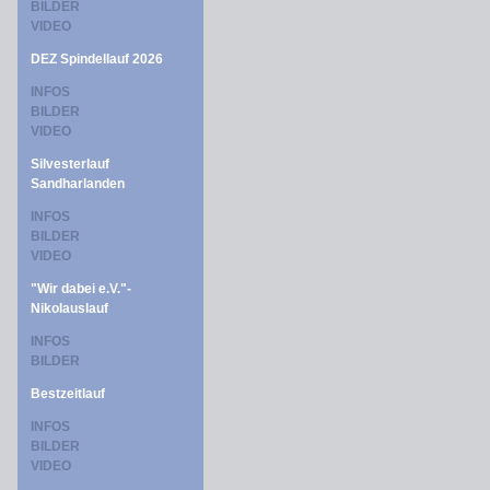
BILDER
VIDEO
DEZ Spindellauf 2026
INFOS
BILDER
VIDEO
Silvesterlauf
Sandharlanden
INFOS
BILDER
VIDEO
"Wir dabei e.V."-
Nikolauslauf
INFOS
BILDER
Bestzeitlauf
INFOS
BILDER
VIDEO