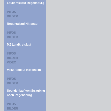
Leukämielauf Regensburg
INFOS
BILDER
Regentallauf Nittenau
INFOS
BILDER
MZ Landkreislauf
INFOS
BILDER
VIDEO
Volksfestlauf in Kelheim
INFOS
BILDER
Spendenlauf von Straubing
nach Regensburg
INFOS
BILDER