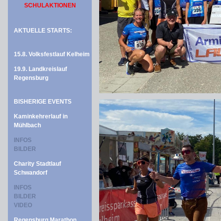
SCHULAKTIONEN
AKTUELLE STARTS:
15.8. Volksfestlauf Kelheim
19.9. Landkreislauf
Regensburg
BISHERIGE EVENTS
Kaminkehrerlauf in
Mühlbach
INFOS
BILDER
Charity Stadtlauf
Schwandorf
INFOS
BILDER
VIDEO
Regensburg Marathon