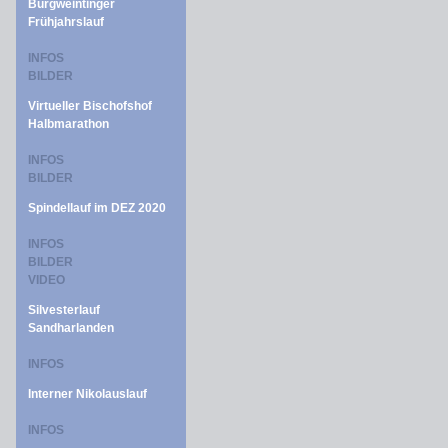
Burgweintinger
Frühjahrslauf
INFOS
BILDER
Virtueller Bischofshof
Halbmarathon
INFOS
BILDER
Spindellauf im DEZ 2020
INFOS
BILDER
VIDEO
Silvesterlauf
Sandharlanden
INFOS
Interner Nikolauslauf
INFOS