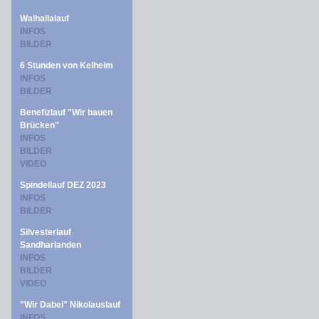
Walhallalauf
INFOS
BILDER
6 Stunden von Kelheim
INFOS
BILDER
Benefizlauf "Wir bauen
Brücken"
INFOS
BILDER
VIDEO
Spindellauf DEZ 2023
INFOS
BILDER
Silvesterlauf
Sandharlanden
INFOS
BILDER
VIDEO
"Wir Dabei" Nikolauslauf
INFOS