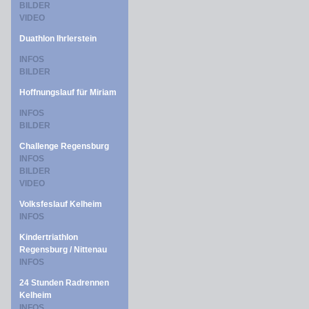
BILDER
VIDEO
Duathlon Ihrlerstein
INFOS
BILDER
Hoffnungslauf für Miriam
INFOS
BILDER
Challenge Regensburg
INFOS
BILDER
VIDEO
Volksfeslauf Kelheim
INFOS
Kindertriathlon
Regensburg / Nittenau
INFOS
24 Stunden Radrennen
Kelheim
INFOS