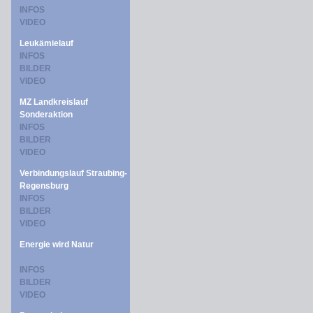
INFOS
VIDEO
Leukämielauf
INFOS
BILDER
VIDEO
MZ Landkreislauf
Sonderaktion
INFOS
BILDER
VIDEO
Verbindungslauf Straubing-
Regensburg
INFOS
BILDER
VIDEO
Energie wird Natur
INFOS
BILDER
VIDEO