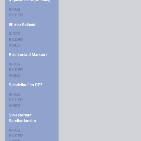
Nepallauf Burgweinting
INFOS
BILDER
6h von Kelheim
INFOS
BILDER
VIDEO
Brückenlauf Mariaort
INFOS
BILDER
VIDEO
Spindellauf im DEZ
INFOS
BILDER
VIDEO
Silvesterlauf
Sandharlanden
INFOS
BILDER