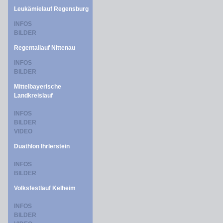
Leukämielauf Regensburg
INFOS
BILDER
Regentallauf Nittenau
INFOS
BILDER
Mittelbayerische
Landkreislauf
INFOS
BILDER
VIDEO
Duathlon Ihrlerstein
INFOS
BILDER
Volksfestlauf Kelheim
INFOS
BILDER