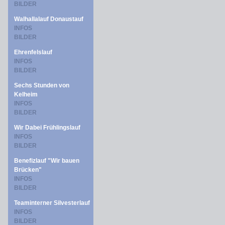
BILDER
Walhallalauf Donaustauf
INFOS
BILDER
Ehrenfelslauf
INFOS
BILDER
Sechs Stunden von
Kelheim
INFOS
BILDER
Wir Dabei Frühlingslauf
INFOS
BILDER
Benefizlauf "Wir bauen
Brücken"
INFOS
BILDER
Teaminterner Silvesterlauf
INFOS
BILDER