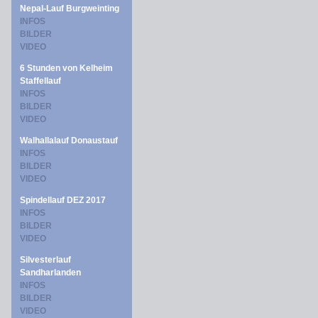
Nepal-Lauf Burgweinting
INFOS
BILDER
VIDEO
6 Stunden von Kelheim
Staffellauf
INFOS
BILDER
VIDEO
Walhallalauf Donaustauf
INFOS
BILDER
VIDEO
Spindellauf DEZ 2017
INFOS
BILDER
VIDEO
Silvesterlauf
Sandharlanden
INFOS
BILDER
VIDEO