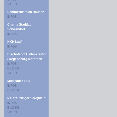
VIDEO
Sommerbiathlon Hausen
INFOS
Charity Stadtlauf
Schwandorf
INFOS
KKH Lauf
INFOS
Bischofshof Halbmarathon
/ Regensburg Marathon
INFOS
BILDER
VIDEO
Mühlbauer Lauf
INFOS
BILDER
Neutraublinger Se(e)hlauf
INFOS
BILDER
VIDEO