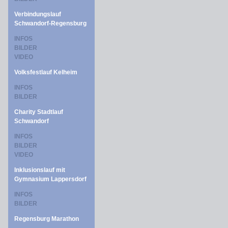
Verbindungslauf
Schwandorf-Regensburg
INFOS
BILDER
VIDEO
Volksfestlauf Kelheim
INFOS
BILDER
Charity Stadtlauf
Schwandorf
INFOS
BILDER
VIDEO
Inklusionslauf mit
Gymnasium Lappersdorf
INFOS
BILDER
Regensburg Marathon