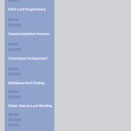
VIDEO
KKH Lauf Regensburg
INFOS
BILDER
Sommerbiathlon Hausen
INFOS
BILDER
Charitylauf Schwandorf
INFOS
BILDER
Mühlbauerlauf Roding
INFOS
BILDER
Guter-Zweck-Lauf Weiding
INFOS
BILDER
VIDEO