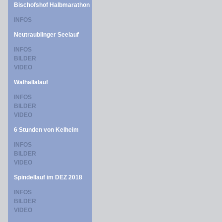
Bischofshof Halbmarathon
INFOS
Neutraublinger Seelauf
INFOS
BILDER
VIDEO
Walhallalauf
INFOS
BILDER
VIDEO
6 Stunden von Kelheim
INFOS
BILDER
VIDEO
Spindellauf im DEZ 2018
INFOS
BILDER
VIDEO