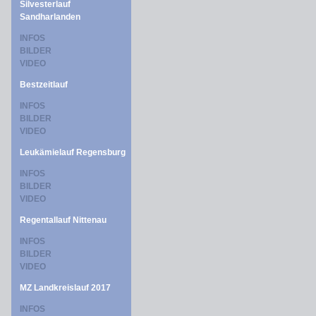
Silvesterlauf
Sandharlanden
INFOS
BILDER
VIDEO
Bestzeitlauf
INFOS
BILDER
VIDEO
Leukämielauf Regensburg
INFOS
BILDER
VIDEO
Regentallauf Nittenau
INFOS
BILDER
VIDEO
MZ Landkreislauf 2017
INFOS