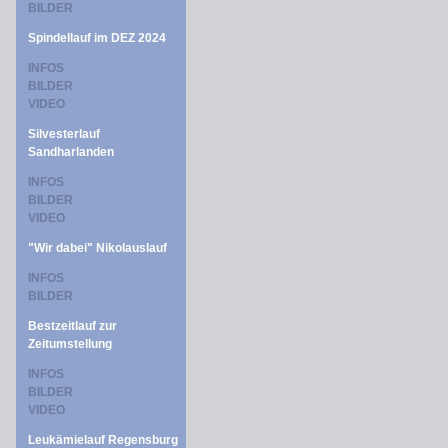
BILDER
Spindellauf im DEZ 2024
INFOS
BILDER
VIDEO
Silvesterlauf
Sandharlanden
INFOS
BILDER
VIDEO
"Wir dabei" Nikolauslauf
INFOS
BILDER
Bestzeitlauf zur
Zeitumstellung
INFOS
BILDER
VIDEO
Leukämielauf Regensburg