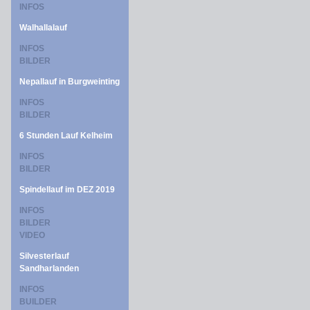
INFOS
Walhallalauf
INFOS
BILDER
Nepallauf in Burgweinting
INFOS
BILDER
6 Stunden Lauf Kelheim
INFOS
BILDER
Spindellauf im DEZ 2019
INFOS
BILDER
VIDEO
Silvesterlauf
Sandharlanden
INFOS
BUILDER