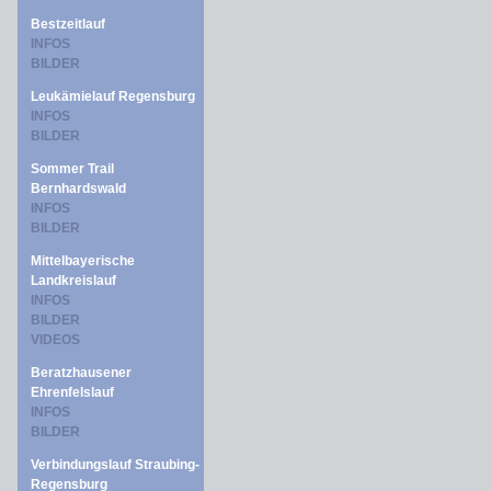
Bestzeitlauf
INFOS
BILDER
Leukämielauf Regensburg
INFOS
BILDER
Sommer Trail
Bernhardswald
INFOS
BILDER
Mittelbayerische
Landkreislauf
INFOS
BILDER
VIDEOS
Beratzhausener
Ehrenfelslauf
INFOS
BILDER
Verbindungslauf Straubing-
Regensburg