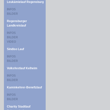
Leukämielauf Regensburg
INFOS
BILDER
Regensburger
Landkreislauf
INFOS
BILDER
VIDEO
Sindiso Lauf
INFOS
BILDER
Volksfestlauf Kelheim
INFOS
BILDER
Kaminkehrer-Benefizlauf
INFOS
BILDER
Charity Stadtlauf