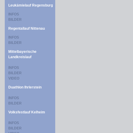
Leukämielauf Regensburg
INFOS
BILDER
Regentallauf Nittenau
INFOS
BILDER
Mittelbayerische
Landkreislauf
INFOS
BILDER
VIDEO
Duathlon Ihrlerstein
INFOS
BILDER
Volksfestlauf Kelheim
INFOS
BILDER