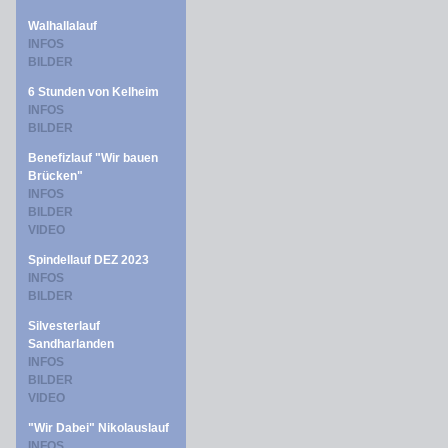
Walhallalauf
INFOS
BILDER
6 Stunden von Kelheim
INFOS
BILDER
Benefizlauf "Wir bauen
Brücken"
INFOS
BILDER
VIDEO
Spindellauf DEZ 2023
INFOS
BILDER
Silvesterlauf
Sandharlanden
INFOS
BILDER
VIDEO
"Wir Dabei" Nikolauslauf
INFOS