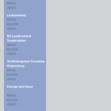
INFOS
VIDEO
Leukämielauf
INFOS
BILDER
VIDEO
MZ Landkreislauf
Sonderaktion
INFOS
BILDER
VIDEO
Verbindungslauf Straubing-
Regensburg
INFOS
BILDER
VIDEO
Energie wird Natur
INFOS
BILDER
VIDEO