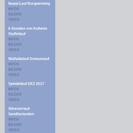
Nepal-Lauf Burgweinting
INFOS
BILDER
VIDEO
6 Stunden von Kelheim
Staffellauf
INFOS
BILDER
VIDEO
Walhallalauf Donaustauf
INFOS
BILDER
VIDEO
Spindellauf DEZ 2017
INFOS
BILDER
VIDEO
Silvesterlauf
Sandharlanden
INFOS
BILDER
VIDEO