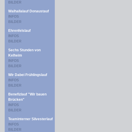
BILDER
Walhallalauf Donaustauf
INFOS
BILDER
Ehrenfelslauf
INFOS
BILDER
Sechs Stunden von
Kelheim
INFOS
BILDER
Wir Dabei Frühlingslauf
INFOS
BILDER
Benefizlauf "Wir bauen
Brücken"
INFOS
BILDER
Teaminterner Silvesterlauf
INFOS
BILDER