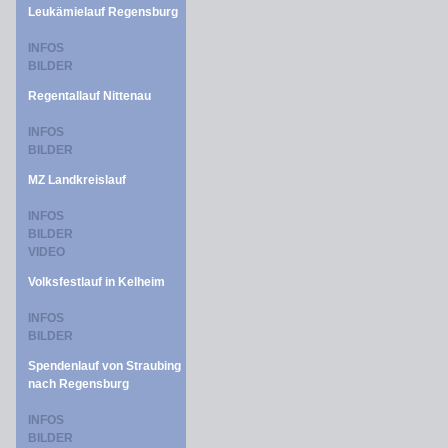
Leukämielauf Regensburg
INFOS
BILDER
Regentallauf Nittenau
INFOS
BILDER
MZ Landkreislauf
INFOS
BILDER
VIDEO
Volksfestlauf in Kelheim
INFOS
BILDER
Spendenlauf von Straubing
nach Regensburg
INFOS
BILDER