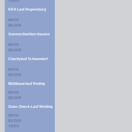
VIDEO
KKH Lauf Regensburg
INFOS
BILDER
Sommerbiathlon Hausen
INFOS
BILDER
Charitylauf Schwandorf
INFOS
BILDER
Mühlbauerlauf Roding
INFOS
BILDER
Guter-Zweck-Lauf Weiding
INFOS
BILDER
VIDEO