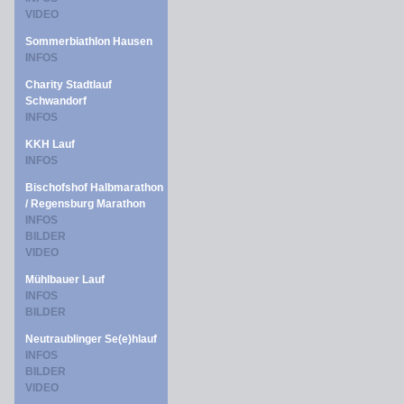
VIDEO
Sommerbiathlon Hausen
INFOS
Charity Stadtlauf
Schwandorf
INFOS
KKH Lauf
INFOS
Bischofshof Halbmarathon
/ Regensburg Marathon
INFOS
BILDER
VIDEO
Mühlbauer Lauf
INFOS
BILDER
Neutraublinger Se(e)hlauf
INFOS
BILDER
VIDEO