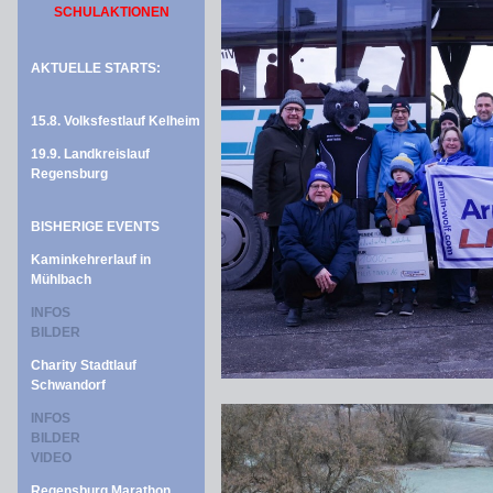
SCHULAKTIONEN
AKTUELLE STARTS:
15.8. Volksfestlauf Kelheim
19.9. Landkreislauf
Regensburg
BISHERIGE EVENTS
Kaminkehrerlauf in
Mühlbach
INFOS
BILDER
Charity Stadtlauf
Schwandorf
INFOS
BILDER
VIDEO
Regensburg Marathon