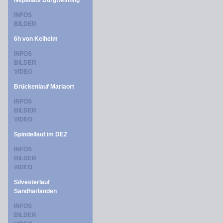
Nepallauf Burgweinting
INFOS
BILDER
6h von Kelheim
INFOS
BILDER
VIDEO
Brückenlauf Mariaort
INFOS
BILDER
VIDEO
Spindellauf im DEZ
INFOS
BILDER
VIDEO
Silvesterlauf
Sandharlanden
INFOS
BILDER