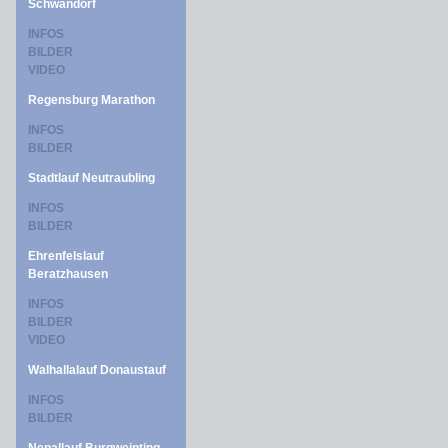
Schwandorf
INFOS
BILDER
VIDEO
Regensburg Marathon
INFOS
BILDER
Stadtlauf Neutraubling
INFOS
BILDER
Ehrenfelslauf
Beratzhausen
INFOS
BILDER
VIDEO
Walhallalauf Donaustauf
INFOS
BILDER