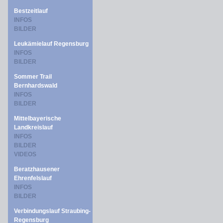
Bestzeitlauf
INFOS
BILDER
Leukämielauf Regensburg
INFOS
BILDER
Sommer Trail
Bernhardswald
INFOS
BILDER
Mittelbayerische
Landkreislauf
INFOS
BILDER
VIDEOS
Beratzhausener
Ehrenfelslauf
INFOS
BILDER
Verbindungslauf Straubing-
Regensburg