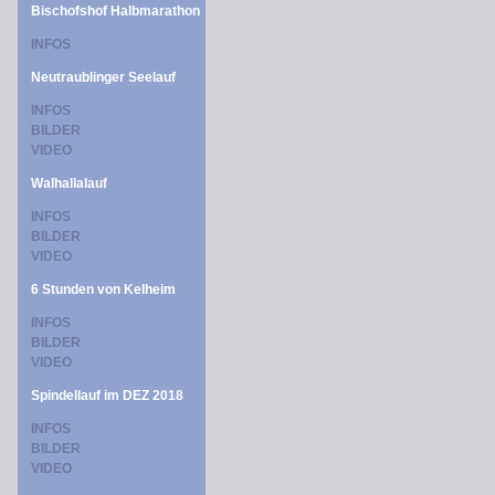
Bischofshof Halbmarathon
INFOS
Neutraublinger Seelauf
INFOS
BILDER
VIDEO
Walhallalauf
INFOS
BILDER
VIDEO
6 Stunden von Kelheim
INFOS
BILDER
VIDEO
Spindellauf im DEZ 2018
INFOS
BILDER
VIDEO