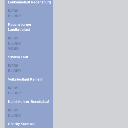
Leukämielauf Regensburg
INFOS
BILDER
Regensburger
Landkreislauf
INFOS
BILDER
VIDEO
Sindiso Lauf
INFOS
BILDER
Volksfestlauf Kelheim
INFOS
BILDER
Kaminkehrer-Benefizlauf
INFOS
BILDER
Charity Stadtlauf