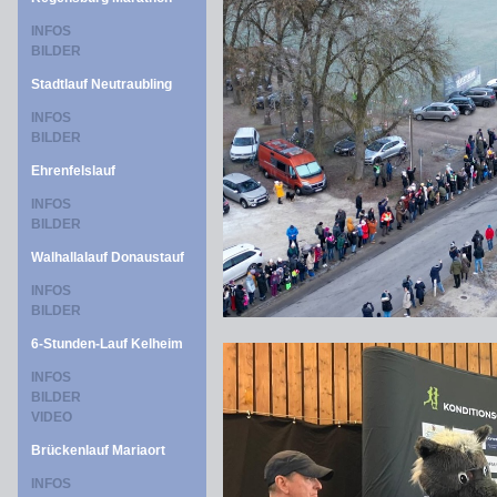
INFOS
BILDER
Stadtlauf Neutraubling
INFOS
BILDER
Ehrenfelslauf
INFOS
BILDER
Walhallalauf Donaustauf
INFOS
BILDER
6-Stunden-Lauf Kelheim
INFOS
BILDER
VIDEO
Brückenlauf Mariaort
INFOS