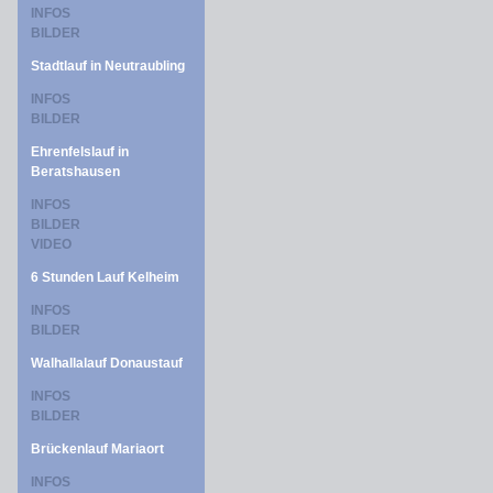
INFOS
BILDER
Stadtlauf in Neutraubling
INFOS
BILDER
Ehrenfelslauf in
Beratshausen
INFOS
BILDER
VIDEO
6 Stunden Lauf Kelheim
INFOS
BILDER
Walhallalauf Donaustauf
INFOS
BILDER
Brückenlauf Mariaort
INFOS