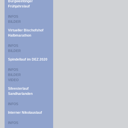
Burgweintinger
Frühjahrslauf
INFOS
BILDER
Virtueller Bischofshof
Halbmarathon
INFOS
BILDER
Spindellauf im DEZ 2020
INFOS
BILDER
VIDEO
Silvesterlauf
Sandharlanden
INFOS
Interner Nikolauslauf
INFOS