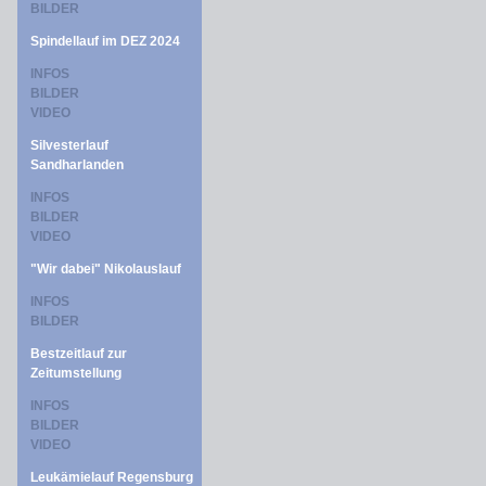
BILDER
Spindellauf im DEZ 2024
INFOS
BILDER
VIDEO
Silvesterlauf
Sandharlanden
INFOS
BILDER
VIDEO
"Wir dabei" Nikolauslauf
INFOS
BILDER
Bestzeitlauf zur
Zeitumstellung
INFOS
BILDER
VIDEO
Leukämielauf Regensburg