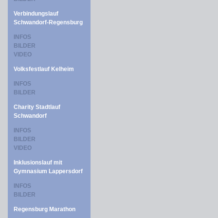
Verbindungslauf
Schwandorf-Regensburg
INFOS
BILDER
VIDEO
Volksfestlauf Kelheim
INFOS
BILDER
Charity Stadtlauf
Schwandorf
INFOS
BILDER
VIDEO
Inklusionslauf mit
Gymnasium Lappersdorf
INFOS
BILDER
Regensburg Marathon