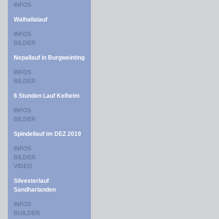
INFOS
Walhallalauf
INFOS
BILDER
Nepallauf in Burgweinting
INFOS
BILDER
6 Stunden Lauf Kelheim
INFOS
BILDER
Spindellauf im DEZ 2019
INFOS
BILDER
VIDEO
Silvesterlauf
Sandharlanden
INFOS
BUILDER