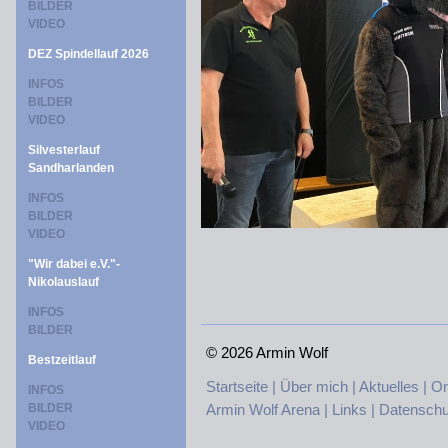
BILDER
VIDEO
DEZ Spindellauf 2026
INFOS
BILDER
VIDEO
Silvesterlauf
Sandharlanden
INFOS
BILDER
VIDEO
"Wir dabei e.V."-
Nikolauslauf
INFOS
BILDER
©
2026 Armin Wolf
Bestzeitlauf
Startseite |
Über mich |
Aktuelles |
On
INFOS
BILDER
Armin Wolf Arena |
Links |
Datenschu
VIDEO