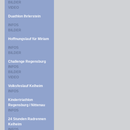
BILDER
VIDEO
Duathlon Ihrlerstein
INFOS
BILDER
Hoffnungslauf für Miriam
INFOS
BILDER
Challenge Regensburg
INFOS
BILDER
VIDEO
Volksfeslauf Kelheim
INFOS
Kindertriathlon
Regensburg / Nittenau
INFOS
24 Stunden Radrennen
Kelheim
INFOS