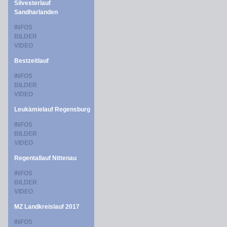
Silvesterlauf
Sandharlanden
INFOS
BILDER
VIDEO
Bestzeitlauf
INFOS
BILDER
VIDEO
Leukämielauf Regensburg
INFOS
BILDER
VIDEO
Regentallauf Nittenau
INFOS
BILDER
VIDEO
MZ Landkreislauf 2017
INFOS