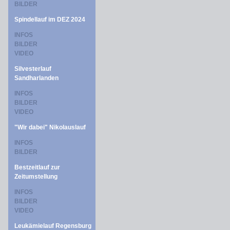
BILDER
Spindellauf im DEZ 2024
INFOS
BILDER
VIDEO
Silvesterlauf
Sandharlanden
INFOS
BILDER
VIDEO
"Wir dabei" Nikolauslauf
INFOS
BILDER
Bestzeitlauf zur
Zeitumstellung
INFOS
BILDER
VIDEO
Leukämielauf Regensburg