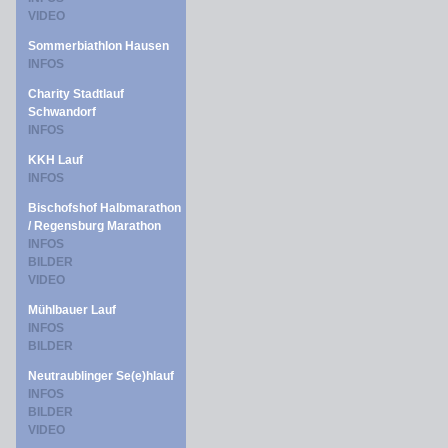
VIDEO
Sommerbiathlon Hausen
INFOS
Charity Stadtlauf
Schwandorf
INFOS
KKH Lauf
INFOS
Bischofshof Halbmarathon
/ Regensburg Marathon
INFOS
BILDER
VIDEO
Mühlbauer Lauf
INFOS
BILDER
Neutraublinger Se(e)hlauf
INFOS
BILDER
VIDEO