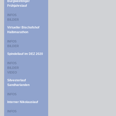
Burgweintinger
Frühjahrslauf
INFOS
BILDER
Virtueller Bischofshof
Halbmarathon
INFOS
BILDER
Spindellauf im DEZ 2020
INFOS
BILDER
VIDEO
Silvesterlauf
Sandharlanden
INFOS
Interner Nikolauslauf
INFOS