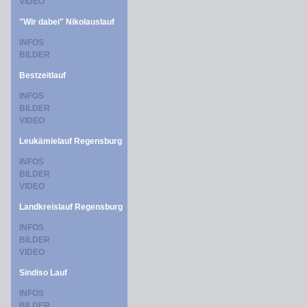
VIDEO
"Wir dabei" Nikolauslauf
INFOS
BILDER
Bestzeitlauf
INFOS
BILDER
VIDEO
Leukämielauf Regensburg
INFOS
BILDER
VIDEO
Landkreislauf Regensburg
INFOS
BILDER
VIDEO
Sindiso Lauf
INFOS
BILDER