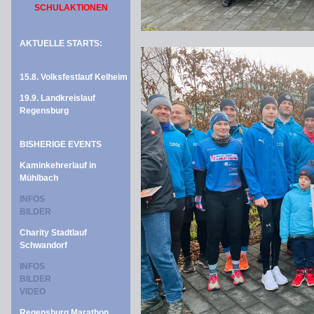
SCHULAKTIONEN
AKTUELLE STARTS:
15.8. Volksfestlauf Kelheim
19.9. Landkreislauf
Regensburg
BISHERIGE EVENTS
Kaminkehrerlauf in
Mühlbach
INFOS
BILDER
Charity Stadtlauf
Schwandorf
INFOS
BILDER
VIDEO
Regensburg Marathon