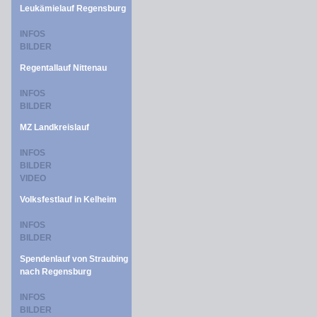
Leukämielauf Regensburg
INFOS
BILDER
Regentallauf Nittenau
INFOS
BILDER
MZ Landkreislauf
INFOS
BILDER
VIDEO
Volksfestlauf in Kelheim
INFOS
BILDER
Spendenlauf von Straubing
nach Regensburg
INFOS
BILDER