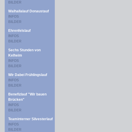
BILDER
Walhallalauf Donaustauf
INFOS
BILDER
Ehrenfelslauf
INFOS
BILDER
Sechs Stunden von
Kelheim
INFOS
BILDER
Wir Dabei Frühlingslauf
INFOS
BILDER
Benefizlauf "Wir bauen
Brücken"
INFOS
BILDER
Teaminterner Silvesterlauf
INFOS
BILDER