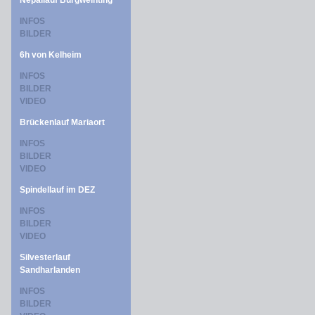
Nepallauf Burgweinting
INFOS
BILDER
6h von Kelheim
INFOS
BILDER
VIDEO
Brückenlauf Mariaort
INFOS
BILDER
VIDEO
Spindellauf im DEZ
INFOS
BILDER
VIDEO
Silvesterlauf
Sandharlanden
INFOS
BILDER