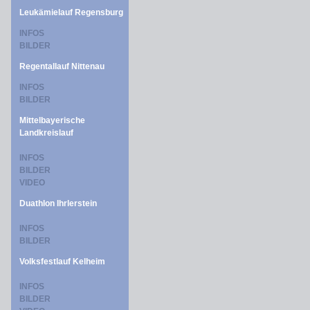
Leukämielauf Regensburg
INFOS
BILDER
Regentallauf Nittenau
INFOS
BILDER
Mittelbayerische
Landkreislauf
INFOS
BILDER
VIDEO
Duathlon Ihrlerstein
INFOS
BILDER
Volksfestlauf Kelheim
INFOS
BILDER