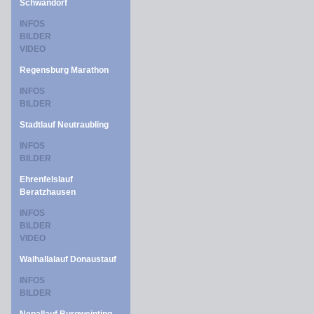
Schwandorf
INFOS
BILDER
VIDEO
Regensburg Marathon
INFOS
BILDER
Stadtlauf Neutraubling
INFOS
BILDER
Ehrenfelslauf
Beratzhausen
INFOS
BILDER
VIDEO
Walhallalauf Donaustauf
INFOS
BILDER