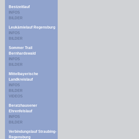
Bestzeitlauf
INFOS
BILDER
Leukämielauf Regensburg
INFOS
BILDER
Sommer Trail
Bernhardswald
INFOS
BILDER
Mittelbayerische
Landkreislauf
INFOS
BILDER
VIDEOS
Beratzhausener
Ehrenfelslauf
INFOS
BILDER
Verbindungslauf Straubing-
Regensburg