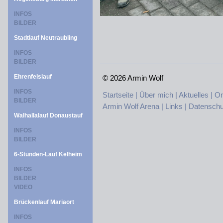
INFOS
BILDER
Stadtlauf Neutraubling
INFOS
BILDER
Ehrenfelslauf
©
2026 Armin Wolf
INFOS
Startseite |
Über mich |
Aktuelles |
On
BILDER
Armin Wolf Arena |
Links |
Datenschu
Walhallalauf Donaustauf
INFOS
BILDER
6-Stunden-Lauf Kelheim
INFOS
BILDER
VIDEO
Brückenlauf Mariaort
INFOS