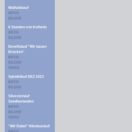
Walhallalauf
INFOS
BILDER
6 Stunden von Kelheim
INFOS
BILDER
Benefizlauf "Wir bauen
Brücken"
INFOS
BILDER
VIDEO
Spindellauf DEZ 2023
INFOS
BILDER
Silvesterlauf
Sandharlanden
INFOS
BILDER
VIDEO
"Wir Dabei" Nikolauslauf
INFOS