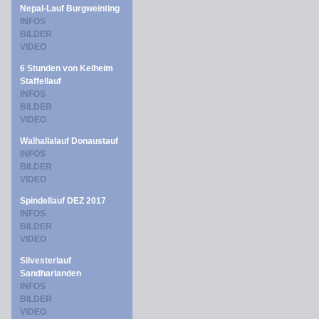
Nepal-Lauf Burgweinting
INFOS
BILDER
VIDEO
6 Stunden von Kelheim
Staffellauf
INFOS
BILDER
VIDEO
Walhallalauf Donaustauf
INFOS
BILDER
VIDEO
Spindellauf DEZ 2017
INFOS
BILDER
VIDEO
Silvesterlauf
Sandharlanden
INFOS
BILDER
VIDEO