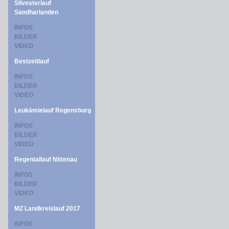
Silvesterlauf
Sandharlanden
INFOS
BILDER
VIDEO
Bestzeitlauf
INFOS
BILDER
VIDEO
Leukämielauf Regensburg
INFOS
BILDER
VIDEO
Regentallauf Nittenau
INFOS
BILDER
VIDEO
MZ Landkreislauf 2017
INFOS