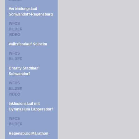
Verbindungslauf
Schwandorf-Regensburg
INFOS
BILDER
VIDEO
Volksfestlauf Kelheim
INFOS
BILDER
Charity Stadtlauf
Schwandorf
INFOS
BILDER
VIDEO
Inklusionslauf mit
Gymnasium Lappersdorf
INFOS
BILDER
Regensburg Marathon