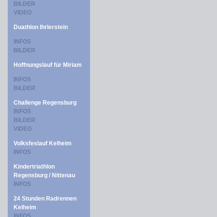
BILDER
VIDEO
Duathlon Ihrlerstein
INFOS
BILDER
Hoffnungslauf für Miriam
INFOS
BILDER
Challenge Regensburg
INFOS
BILDER
VIDEO
Volksfeslauf Kelheim
INFOS
Kindertriathlon
Regensburg / Nittenau
INFOS
24 Stunden Radrennen
Kelheim
INFOS