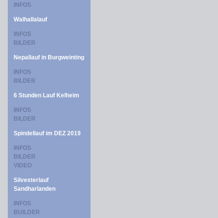
INFOS
Walhallalauf
INFOS
BILDER
Nepallauf in Burgweinting
INFOS
BILDER
6 Stunden Lauf Kelheim
INFOS
BILDER
Spindellauf im DEZ 2019
INFOS
BILDER
VIDEO
Silvesterlauf
Sandharlanden
INFOS
BUILDER