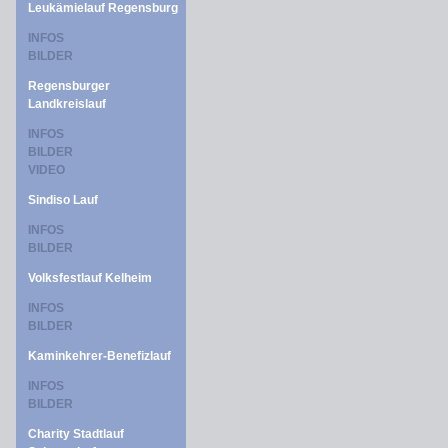
Leukämielauf Regensburg
INFOS
BILDER
Regensburger
Landkreislauf
INFOS
BILDER
VIDEO
Sindiso Lauf
INFOS
BILDER
Volksfestlauf Kelheim
INFOS
BILDER
Kaminkehrer-Benefizlauf
INFOS
BILDER
Charity Stadtlauf