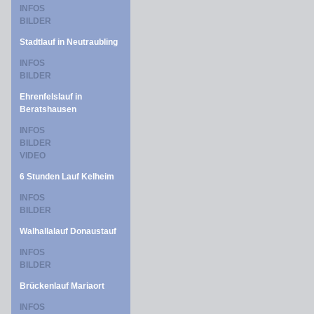
INFOS
BILDER
Stadtlauf in Neutraubling
INFOS
BILDER
Ehrenfelslauf in
Beratshausen
INFOS
BILDER
VIDEO
6 Stunden Lauf Kelheim
INFOS
BILDER
Walhallalauf Donaustauf
INFOS
BILDER
Brückenlauf Mariaort
INFOS