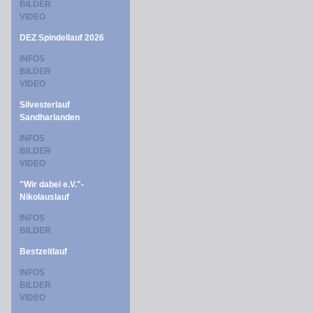
BILDER
VIDEO
DEZ Spindellauf 2026
INFOS
BILDER
VIDEO
Silvesterlauf
Sandharlanden
INFOS
BILDER
VIDEO
"Wir dabei e.V."-
Nikolauslauf
INFOS
BILDER
Bestzeitlauf
INFOS
BILDER
VIDEO