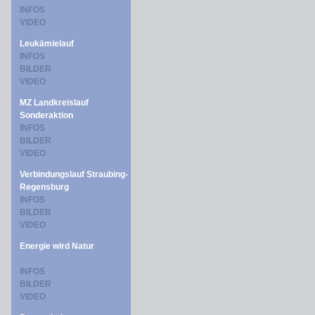
INFOS
VIDEO
Leukämielauf
INFOS
BILDER
VIDEO
MZ Landkreislauf
Sonderaktion
INFOS
BILDER
VIDEO
Verbindungslauf Straubing-
Regensburg
INFOS
BILDER
VIDEO
Energie wird Natur
INFOS
BILDER
VIDEO