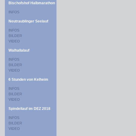
Bischofshof Halbmarathon
INFOS
Neutraublinger Seelauf
INFOS
BILDER
VIDEO
Walhallalauf
INFOS
BILDER
VIDEO
6 Stunden von Kelheim
INFOS
BILDER
VIDEO
Spindellauf im DEZ 2018
INFOS
BILDER
VIDEO