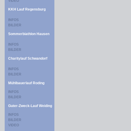
VIDEO
KKH Lauf Regensburg
INFOS
BILDER
Sommerbiathlon Hausen
INFOS
BILDER
Charitylauf Schwandorf
INFOS
BILDER
Mühlbauerlauf Roding
INFOS
BILDER
Guter-Zweck-Lauf Weiding
INFOS
BILDER
VIDEO