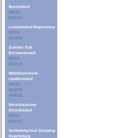
Bestzeitlauf
INFOS
BILDER
Leukämielauf Regensburg
INFOS
BILDER
Sommer Trail
Bernhardswald
INFOS
BILDER
Mittelbayerische
Landkreislauf
INFOS
BILDER
VIDEOS
Beratzhausener
Ehrenfelslauf
INFOS
BILDER
Verbindungslauf Straubing-
Regensburg