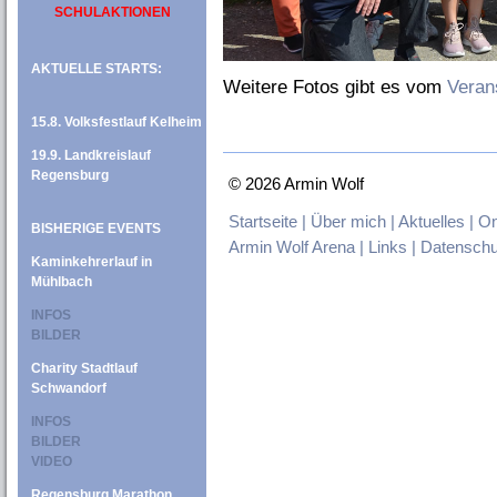
SCHULAKTIONEN
AKTUELLE STARTS:
Weitere Fotos gibt es vom
Verans
15.8. Volksfestlauf Kelheim
19.9. Landkreislauf
Regensburg
©
2026 Armin Wolf
Startseite |
Über mich |
Aktuelles |
On
BISHERIGE EVENTS
Armin Wolf Arena |
Links |
Datenschu
Kaminkehrerlauf in
Mühlbach
INFOS
BILDER
Charity Stadtlauf
Schwandorf
INFOS
BILDER
VIDEO
Regensburg Marathon