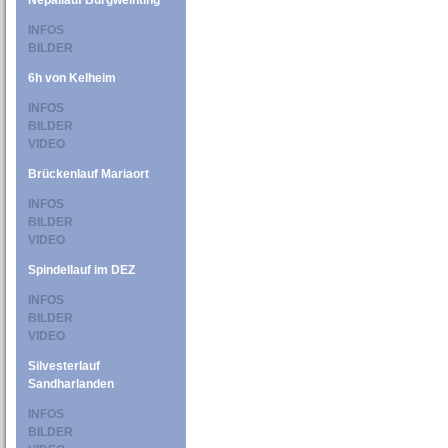
Nepallauf Burgweinting
INFOS
BILDER
6h von Kelheim
INFOS
BILDER
VIDEO
Brückenlauf Mariaort
INFOS
BILDER
VIDEO
Spindellauf im DEZ
INFOS
BILDER
VIDEO
Silvesterlauf
Sandharlanden
INFOS
BILDER