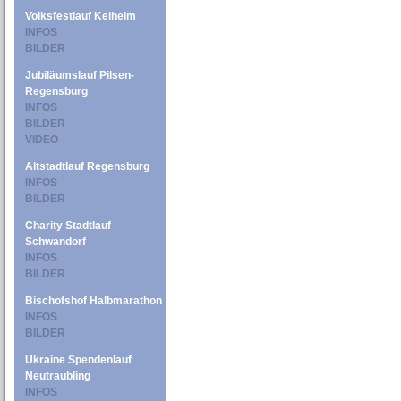
Volksfestlauf Kelheim
INFOS
BILDER
Jubiläumslauf Pilsen-
Regensburg
INFOS
BILDER
VIDEO
Altstadtlauf Regensburg
INFOS
BILDER
Charity Stadtlauf
Schwandorf
INFOS
BILDER
Bischofshof Halbmarathon
INFOS
BILDER
Ukraine Spendenlauf
Neutraubling
INFOS