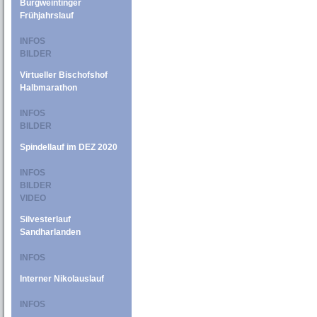
Burgweintinger
Frühjahrslauf
INFOS
BILDER
Virtueller Bischofshof
Halbmarathon
INFOS
BILDER
Spindellauf im DEZ 2020
INFOS
BILDER
VIDEO
Silvesterlauf
Sandharlanden
INFOS
Interner Nikolauslauf
INFOS